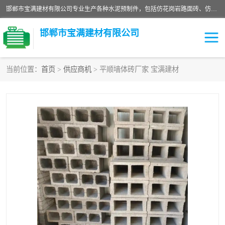
邯郸市宝满建材有限公司专业生产各种水泥预制件，包括仿花岗岩路面砖、仿花岗岩人行道砖、仿花岗岩路侧石、烧结砖、植草砖、码头砖连锁块、仿花岗岩路侧石、沙井盖、水泥盖板等各种水泥制品
邯郸市宝满建材有限公司
当前位置：
首页
>
供应商机
> 平顺墙体砖厂家 宝满建材
墙体砖
花池砖
面包砖
混凝土路沿石
水泥构件
便道砖
花岗岩路岩石
盲道砖
草坪砖
pc仿石砖