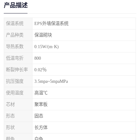
产品描述
保温系统
EPS外墙保温系统
产品种类
保温砌块
导热系数
0.15W/(m·K)
低温弯折
800
断裂伸长率
0.02％
抗压强度
3.5mpa~5mpaMPa
使用温度
高温℃
芯材
聚苯板
形态
固态
形状
长方体
颜色
白色