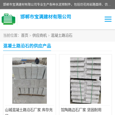
邯郸市宝满建材有限公司专业生产各种水泥预制件，包括仿花岗岩路面砖、仿花岗岩人行道砖、仿花岗岩路侧石、烧结砖、植草砖、码头砖连锁块、仿花岗岩路侧石、沙井盖、水泥盖板等各种水泥制品
邯郸市宝满建材有限公司
当前位置：
首页
>
供应商机
>
混凝土路沿石
墙体砖
花池砖
混凝土路沿石的供应产品
面包砖
混凝土路沿石
水泥构件
便道砖
花岗岩路岩石
盲道砖
草坪砖
pc仿石砖
山城混凝土路沿石厂家 库存充
馆陶路边石厂家 坚固耐用