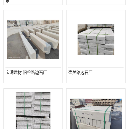
足
宝满建材 ‌阳谷路边石厂
壶关路边石厂