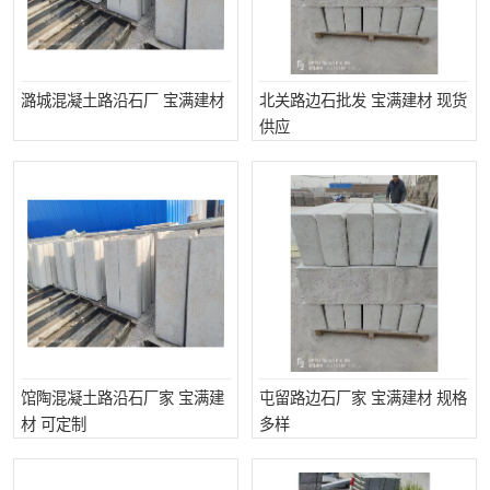
潞城混凝土路沿石厂 宝满建材
北关路边石批发 宝满建材 现货
供应
馆陶混凝土路沿石厂家 宝满建
屯留路边石厂家 宝满建材 规格
材 可定制
多样