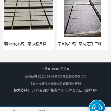
馆陶pc仿石砖厂家 规格多样 宝满建材
莘县仿石砖厂家 可定制 宝满建材
您是第
1192827
位访客
版权所有 ©2026-08-08
冀ICP备2021004768号-3
邯郸市宝满建材有限公司
保留所有权利.
技术支持：
八方资源网
免责声明
管理员入口
网站地图
上党仿石砖厂家 坚固耐用 宝满建材
冠县便道砖厂家 宝满建材