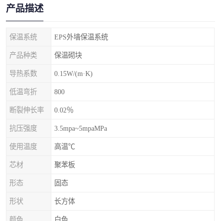
产品描述
保温系统
EPS外墙保温系统
产品种类
保温砌块
导热系数
0.15W/(m·K)
低温弯折
800
断裂伸长率
0.02％
抗压强度
3.5mpa~5mpaMPa
使用温度
高温℃
芯材
聚苯板
形态
固态
形状
长方体
颜色
白色