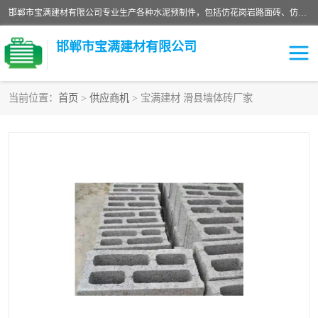
邯郸市宝满建材有限公司专业生产各种水泥预制件，包括仿花岗岩路面砖、仿花岗岩人行道砖、仿花岗岩路侧石、烧结砖、植草砖、码头砖连锁块、仿花岗岩路侧石、沙井盖、水泥盖板等各种水泥制品
邯郸市宝满建材有限公司
当前位置：
首页
>
供应商机
> 宝满建材 滑县墙体砖厂家
墙体砖
花池砖
面包砖
混凝土路沿石
水泥构件
便道砖
花岗岩路岩石
盲道砖
草坪砖
pc仿石砖