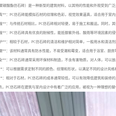
（聚碳酸酯仿石砖）是一种新型的建筑材料，以其特的性能和外观受到广泛
观逼真**：PC仿石砖能模拟石材的纹理和色彩，视觉效果逼真，适合用于室
轻质高强**：与传统石材相比，PC仿石砖相对轻便，易于施工和搬运。同时
耐候性强**：PC仿石砖具有优良的耐候性，能抵御紫外线、酸雨等环境因素的
于维护**：相较于石材，PC仿石砖的清洁和维护相对简单，一般用水和清洁
防水防潮**：该材料通常具有防水性能，不易受潮和霉变，适合用于浴室、厨
保安全**：PC仿石砖通常采用环保材料制造，不含有害物质，对人体，可以
多样性**：可以根据需求定制不同的颜色、纹理和形状，以满足不同的设计风格
济性**：相对于石材，PC仿石砖的成本通常较低，可以有效降低建筑和装修
点，PC仿石砖在建筑与室内设计中有着广泛的应用，被视为一种理想的替