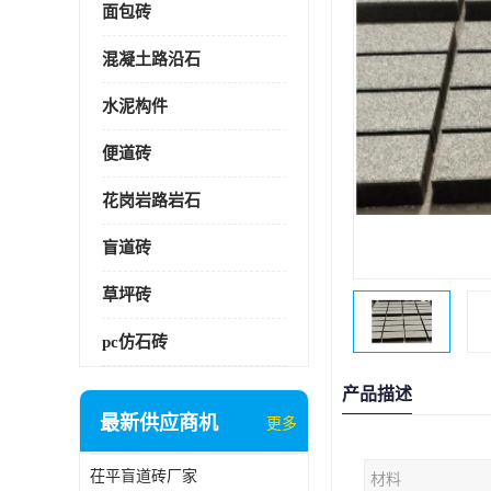
面包砖
混凝土路沿石
水泥构件
便道砖
花岗岩路岩石
盲道砖
草坪砖
pc仿石砖
产品描述
最新供应商机
更多
茌平盲道砖厂家
材料