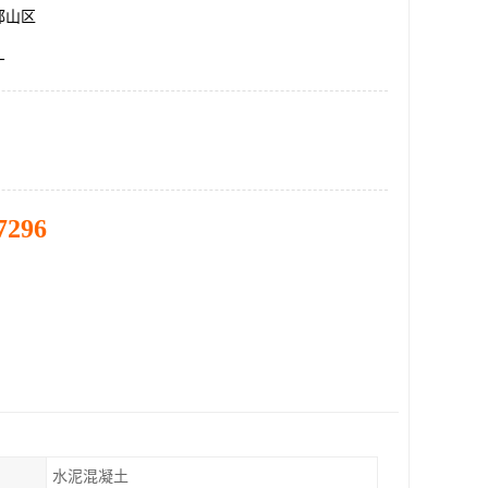
邯山区
厂
7296
水泥混凝土