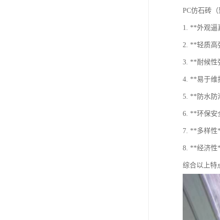
PC仿石砖
1. **外
2. **
3. **
4. **易
5. **
6. **环
7. **
8. **经
综合以上特