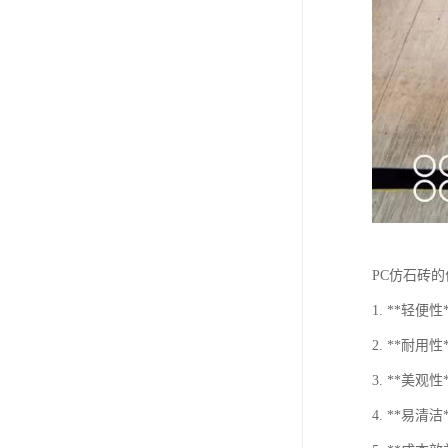
PC仿石砖
1. **轻
2. **
3. **
4. **易