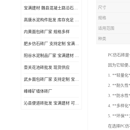
尺寸
宝满建材 魏县混凝土路沿石批发
规格
高唐水泥构件批发 库存充足 宝满建材
适用范围
内黄面包砖厂家 规格多样
种类
肥乡仿石砖厂 支持定制 宝满建材
PC仿石砖
‌阳谷水泥制品厂家 宝满建材 支持定制
因为它轻便
壶关花池砖批发 现货供应
1. **轻
武乡面包砖厂家 支持定制 宝满建材
2. **耐
峰峰矿墙体砖厂
3. **防
沁县便道砖批发 宝满建材 可定制
4. **多
5. **环
在选择PC