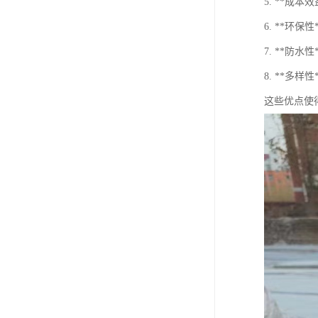
5. **成
6. **
7. **防
8. **多
这些优点使