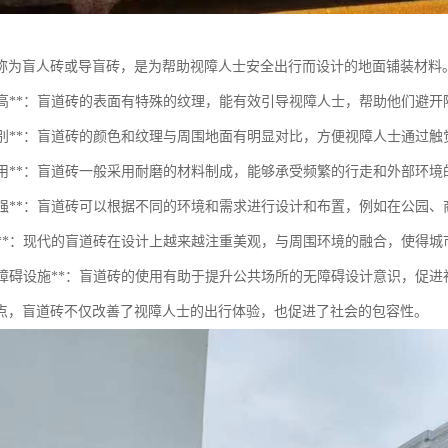
称为盲人砖或导盲砖，是为帮助视障人士安全出行而设计的地面铺装材料
安全性高**：盲道砖的表面有特殊的纹理，能有效引导视障人士，帮助他们避
易于识别**：盲道砖的颜色和纹理与周围地面有明显对比，方便视障人士通过
耐磨耐用**：盲道砖一般采用耐磨的材料制成，能够承受频繁的行走和外部环
适应性强**：盲道砖可以根据不同的环境和需求进行设计和布置，例如在公园
美观性**：现代的盲道砖在设计上越来越注重美观，与周围环境的融合，使得
推广无障碍设施**：盲道砖的使用有助于提升公共场所的无障碍设计意识，促
点，盲道砖不仅改善了视障人士的出行体验，也促进了社会的包容性。