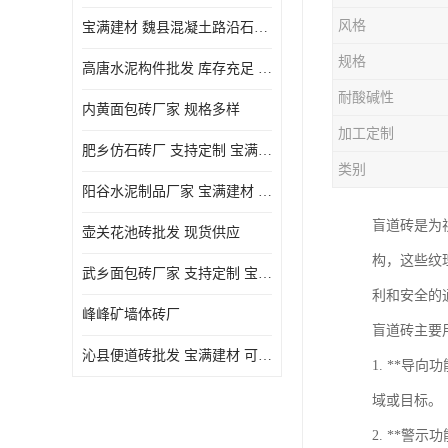
风格
宝满建材 魏县混凝土路沿石批发
规格
高唐水泥构件批发 库存充足 宝满建材
耐酸碱性
内黄面包砖厂家 规格多样
加工定制
肥乡仿石砖厂 支持定制 宝满建材
类别
‌阳谷水泥制品厂家 宝满建材 支持定制
盲道砖是为
壶关花池砖批发 现货供应
构，这些纹
武乡面包砖厂家 支持定制 宝满建材
利和安全的
峰峰矿墙体砖厂
盲道砖主要
沁县便道砖批发 宝满建材 可定制
1. **
域或目标。
2. **