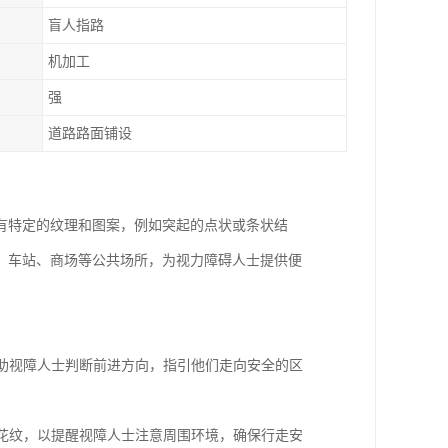
盲人指路
机加工
强
道路路面铺设
有特定的纹理和图案，例如突起的点状或条状结
、车站、商场等公共场所，为视力障碍人士提供便
，帮助视障人士判断前进方向，指引他们走向安全的区
道砖花纹，以提醒视障人士注意周围环境，确保行走安