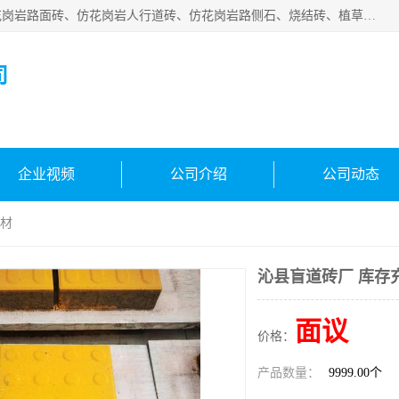
邯郸市宝满建材有限公司专业生产各种水泥预制件，包括仿花岗岩路面砖、仿花岗岩人行道砖、仿花岗岩路侧石、烧结砖、植草砖、码头砖连锁块、仿花岗岩路侧石、沙井盖、水泥盖板等各种水泥制品
司
企业视频
公司介绍
公司动态
建材
沁县盲道砖厂 库存
面议
价格：
产品数量：
9999.00个