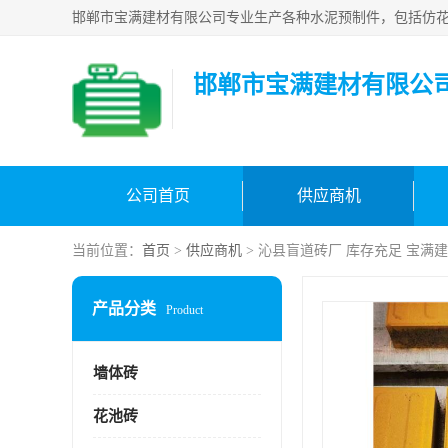
邯郸市宝满建材有限公
公司首页
供应商机
当前位置：
首页
>
供应商机
> 沁县盲道砖厂 库存充足 宝满
产品分类
Product
墙体砖
花池砖