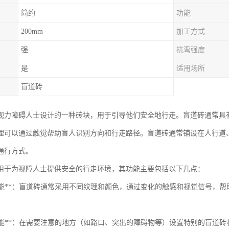
简约
功能
200mm
加工方式
强
抗弯强度
是
适用场所
盲道砖
视力障碍人士设计的一种砖块，用于引导他们安全地行走。盲道砖通常具
理可以通过触觉帮助盲人识别方向和行走路径。盲道砖通常铺设在人行道
通行方式。
用于为视障人士提供安全的行走环境，其功能主要包括以下几点：
导向功能**：盲道砖通常采用不同纹理和颜色，通过变化的触感和视觉信号
警示功能**：在需要注意的地方（如路口、突出的障碍物等）设置特别的盲