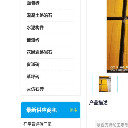
面包砖
混凝土路沿石
水泥构件
便道砖
花岗岩路岩石
盲道砖
草坪砖
pc仿石砖
产品描述
最新供应商机
更多
茌平盲道砖厂家
是否支持加工定