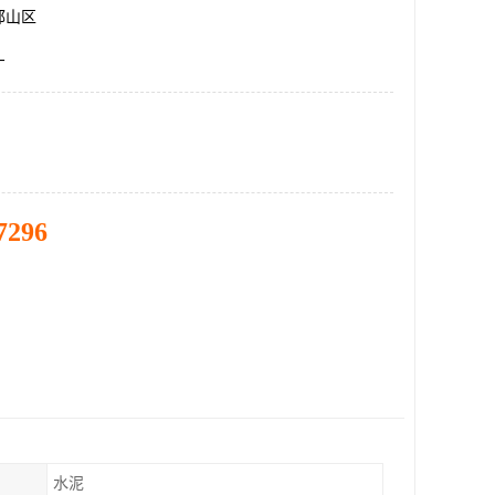
邯山区
厂
7296
水泥