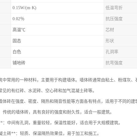
0.15W/(m·K)
低温弯折
0.02％
抗压强度
高温℃
芯材
固态
形状
白色
孔洞率
铺地砖
抗弯强度
筑中常用的一种材料，主要用于构建墙体。墙体砖通常由粘土、粉煤灰、
常见的有红砖、水泥砖、空心砖和加气混凝土砖等。
墙体砖在强度、密度、隔热和隔音性能等方面各有特点，适用于不同的建
砖**：传统的墙体砖，具有良好的强度和耐久性，适合一般建筑。
心砖**：中间有孔洞，重量较轻，保温性能好，适合用于大规模建筑。
气混凝土砖**：轻质、保温隔热效果佳，易于加工和施工。