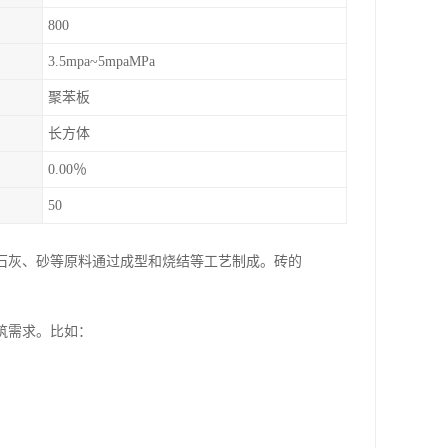
800
3.5mpa~5mpaMPa
聚苯板
长方体
0.00％
50
石灰、砂等原料通过成型和烧结等工艺制成。砖的
筑需求。比如：