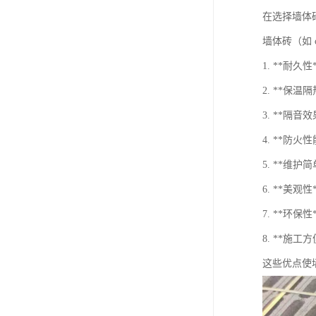
在选择墙体
墙体砖（如 c
1. **
2. **
3. **隔
4. **防
5. **
6. **美
7. **环
8. **施
这些优点使