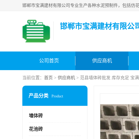
邯郸市宝满建材有限公
公司首页
供应商机
当前位置：
首页
>
供应商机
> 范县墙体砖批发 库存充足 宝
产品分类
Product
墙体砖
花池砖