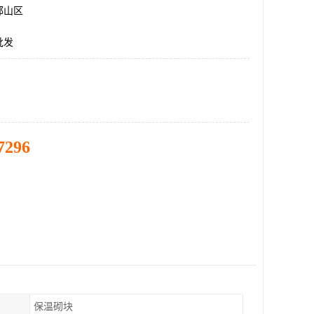
邯山区
批发
7296
保温砌块