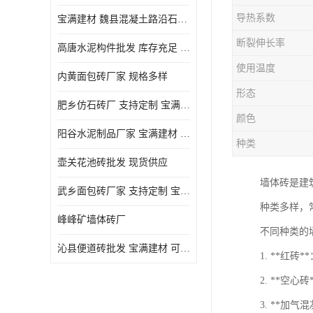
导热系数
宝满建材 魏县混凝土路沿石批发
断裂伸长率
高唐水泥构件批发 库存充足 宝满建材
使用温度
内黄面包砖厂家 规格多样
形态
肥乡仿石砖厂 支持定制 宝满建材
颜色
‌阳谷水泥制品厂家 宝满建材 支持定制
种类
壶关花池砖批发 现货供应
墙体砖是建
武乡面包砖厂家 支持定制 宝满建材
种类多样，
峰峰矿墙体砖厂
不同种类的
沁县便道砖批发 宝满建材 可定制
1. **红
2. **空
3. **加