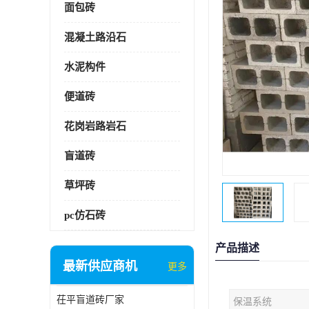
面包砖
混凝土路沿石
水泥构件
便道砖
花岗岩路岩石
盲道砖
草坪砖
pc仿石砖
产品描述
最新供应商机
更多
茌平盲道砖厂家
保温系统