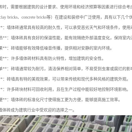
砖时，需要根据建筑的设计要求、使用环境和经济预算等因素进行综合考
lay bricks、concrete bricks等）在建设和装修中广泛使用，具有以下几
耐久性**：墙体砖通常具有较高的耐久性，可以承受恶劣天气和环境条件，使用
保温隔热**：墙体砖具有良好的保温性能，能有效隔绝外部温度变化，保持室
音效果**：砖墙能够有效降低噪音传播，提供相对安静的室内环境。
火性能**：许多墙体砖材料具有防火特性，增加建筑的安全性。
维护简单**：砖墙通常较为耐污，清洁保养相对简单，不易受到虫害或腐烂的影
观性**：砖墙具有特的美观效果，可以带来传统和现代多种风格的建筑外观。
保性**：许多砖块材料可回收利用，且在生产过程中能较好地控制环境影响。
工方便**：墙体砖的标准化尺寸使得施工更为方便，能够提高施工效率。
墙体砖成为建筑行业中受欢迎的选择之一。