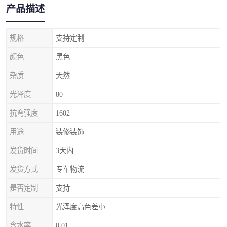
产品描述
规格
支持定制
颜色
黑色
杂质
天然
光泽度
80
抗弯强度
1602
用途
装修装饰
发货时间
3天内
发货方式
专车物流
是否定制
支持
特性
光泽度高色差小
含水率
0.01