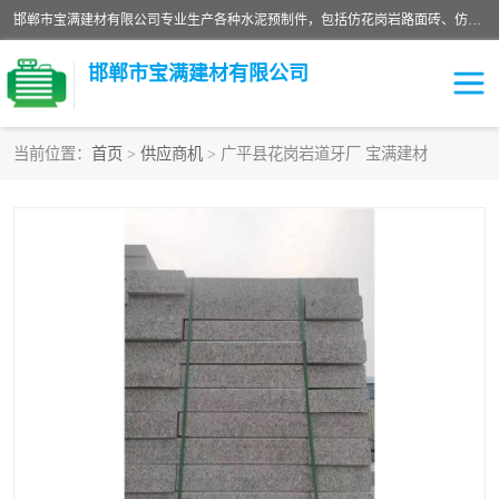
邯郸市宝满建材有限公司专业生产各种水泥预制件，包括仿花岗岩路面砖、仿花岗岩人行道砖、仿花岗岩路侧石、烧结砖、植草砖、码头砖连锁块、仿花岗岩路侧石、沙井盖、水泥盖板等各种水泥制品
邯郸市宝满建材有限公司
当前位置：
首页
>
供应商机
> 广平县花岗岩道牙厂 宝满建材
墙体砖
花池砖
面包砖
混凝土路沿石
水泥构件
便道砖
花岗岩路岩石
盲道砖
草坪砖
pc仿石砖