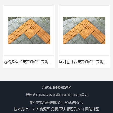
规格多样 龙安盲道砖厂 宝满建材
坚固耐用 武安盲道砖厂 宝满建材
您是第
1191620
位访客
版权所有 ©2026-08-08
冀ICP备2021004768号-3
邯郸市宝满建材有限公司
保留所有权利.
技术支持：
八方资源网
免责声明
管理员入口
网站地图