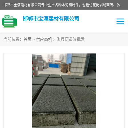
邯郸市宝满建材有限公司专业生产各种水泥预制件，包括仿花岗岩路面砖、仿花岗岩人行道砖、仿花岗岩路侧石、烧结砖、植草砖、码头砖连锁块、仿花岗岩路侧石、沙井盖、水泥盖板等各种水泥制品
邯郸市宝满建材有限公司
当前位置：
首页
>
供应商机
> 淇县便道砖批发
墙体砖
花池砖
面包砖
混凝土路沿石
水泥构件
便道砖
花岗岩路岩石
盲道砖
草坪砖
pc仿石砖