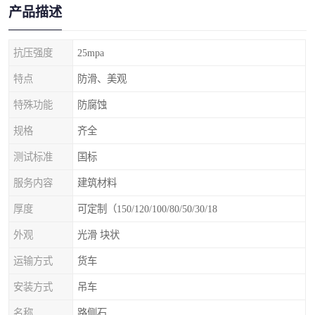
产品描述
抗压强度
25mpa
特点
防滑、美观
特殊功能
防腐蚀
规格
齐全
测试标准
国标
服务内容
建筑材料
厚度
可定制（150/120/100/80/50/30/18
外观
光滑 块状
运输方式
货车
安装方式
吊车
名称
路侧石