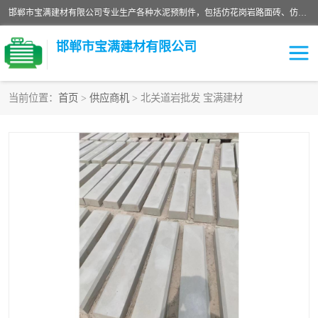
邯郸市宝满建材有限公司专业生产各种水泥预制件，包括仿花岗岩路面砖、仿花岗岩人行道砖、仿花岗岩路侧石、烧结砖、植草砖、码头砖连锁块、仿花岗岩路侧石、沙井盖、水泥盖板等各种水泥制品
邯郸市宝满建材有限公司
当前位置：
首页
>
供应商机
> 北关道岩批发 宝满建材
墙体砖
花池砖
面包砖
混凝土路沿石
水泥构件
便道砖
花岗岩路岩石
盲道砖
草坪砖
pc仿石砖