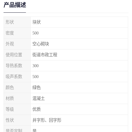
产品描述
形状
块状
密度
500
外观
空心砌块
使用位置
街道市政工程
导热系数
300
吸声系数
500
颜色
绿色
材质
混凝土
等级
优质
性状
井字形、回字形
是否定制
是