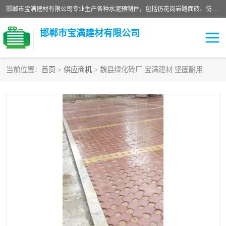
邯郸市宝满建材有限公司专业生产各种水泥预制件，包括仿花岗岩路面砖、仿花岗岩人行道砖、仿花岗岩路侧石、烧结砖、植草砖、码头砖连锁块、仿花岗岩路侧石、沙井盖、水泥盖板等各种水泥制品
邯郸市宝满建材有限公司
当前位置：
首页
>
供应商机
> 魏县绿化砖厂 宝满建材 坚固耐用
墙体砖
花池砖
面包砖
混凝土路沿石
水泥构件
便道砖
花岗岩路岩石
盲道砖
草坪砖
pc仿石砖