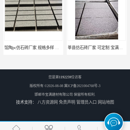
馆陶pc仿石砖厂家 规格多样 宝满建材
莘县仿石砖厂家 可定制 宝满建材
您是第
1192259
位访客
版权所有 ©2026-08-08
冀ICP备2021004768号-3
邯郸市宝满建材有限公司
保留所有权利.
技术支持：
八方资源网
免责声明
管理员入口
网站地图
上党仿石砖厂家 坚固耐用 宝满建材
冠县便道砖厂家 宝满建材