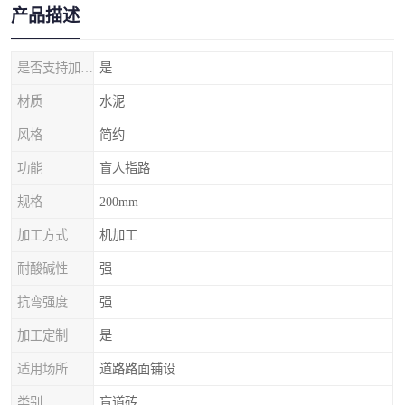
产品描述
是否支持加工定制
是
材质
水泥
风格
简约
功能
盲人指路
规格
200mm
加工方式
机加工
耐酸碱性
强
抗弯强度
强
加工定制
是
适用场所
道路路面铺设
类别
盲道砖