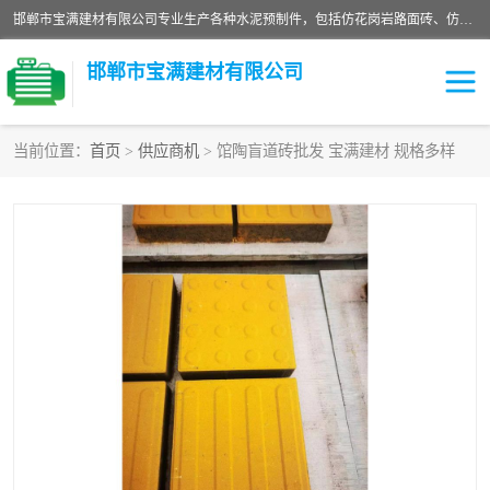
邯郸市宝满建材有限公司专业生产各种水泥预制件，包括仿花岗岩路面砖、仿花岗岩人行道砖、仿花岗岩路侧石、烧结砖、植草砖、码头砖连锁块、仿花岗岩路侧石、沙井盖、水泥盖板等各种水泥制品
邯郸市宝满建材有限公司
当前位置：
首页
>
供应商机
> 馆陶盲道砖批发 宝满建材 规格多样
墙体砖
花池砖
面包砖
混凝土路沿石
水泥构件
便道砖
花岗岩路岩石
盲道砖
草坪砖
pc仿石砖