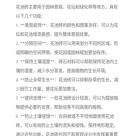
花池砖主要用于园林景观、花坛和绿化带等地方，具有
以下几个功能：
1. **美观装饰**：花池砖的颜色和图案多样，可以为花
坛和花池增添美感，提升整体景观效果。
2. **分隔空间**：花池砖可以用来划分不同的区域，形
成明确的空间界限，使花园或园林规划更加有序。
3. **保持土壤湿度**：砖石材料可以帮助保持花池内土
壤的湿度，减少水分蒸发，提高植物的生长环境。
4. **防止杂草生长**：花池砖可以抑制杂草的生长，减
少园艺工作量，使花坛更加整洁。
5. **提供支撑**：一些花池砖设计较高，可以为摆放植
物提供必要的支撑，帮助培育不同高度的植物。
6. **防止土壤侵蚀**：在斜坡或不平坦地面使用花池
砖，可以有效防止土壤的流失和侵蚀，保持地形稳定。
通过这些功能，花池砖在园艺和景观设计中发挥着重要