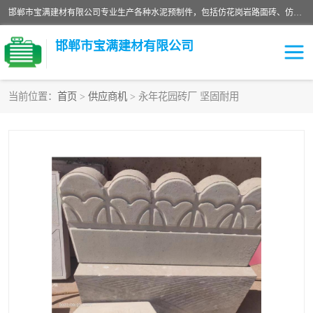
邯郸市宝满建材有限公司专业生产各种水泥预制件，包括仿花岗岩路面砖、仿花岗岩人行道砖、仿花岗岩路侧石、烧结砖、植草砖、码头砖连锁块、仿花岗岩路侧石、沙井盖、水泥盖板等各种水泥制品
邯郸市宝满建材有限公司
当前位置：
首页
>
供应商机
> 永年花园砖厂 坚固耐用
墙体砖
花池砖
面包砖
混凝土路沿石
水泥构件
便道砖
花岗岩路岩石
盲道砖
草坪砖
pc仿石砖