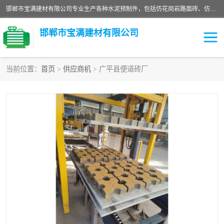
邯郸市宝满建材有限公司专业生产各种水泥预制件，包括仿花岗岩路面砖、仿花岗岩人行道砖、仿花岗岩路侧石、烧结砖、植草砖、码头砖连锁块、仿花岗岩路侧石、沙井盖、水泥盖板等各种水泥制品
邯郸市宝满建材有限公司
当前位置：
首页
>
供应商机
> 广平县便道砖厂
墙体砖
花池砖
面包砖
混凝土路沿石
水泥构件
便道砖
花岗岩路岩石
盲道砖
草坪砖
pc仿石砖