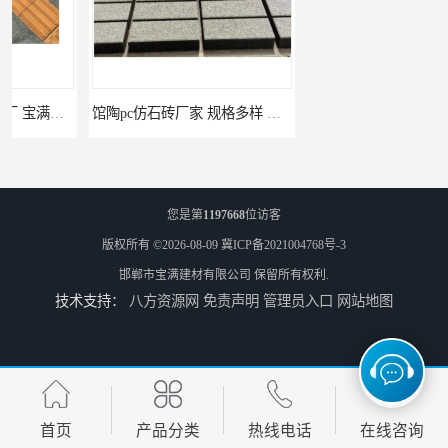
馆陶pc仿石砖厂家 规格多样 宝满建材
莘县仿石砖厂家 可定制 宝满建材
您是第
1197668
位访客
版权所有 ©2026-08-09
冀ICP备2021004768号-3
邯郸市宝满建材有限公司
保留所有权利.
技术支持：
八方资源网
免责声明
管理员入口
网站地图
上党仿石砖厂家 坚固耐用 宝满建材
冠县便道砖厂家 宝满建材
首页
产品分类
热线电话
在线咨询