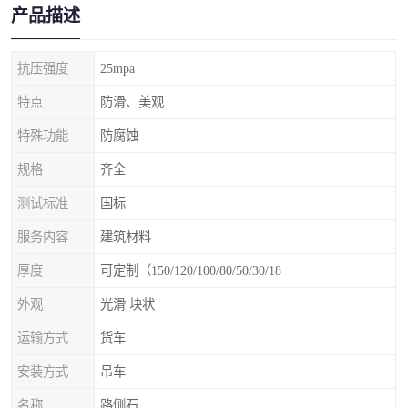
产品描述
抗压强度
25mpa
特点
防滑、美观
特殊功能
防腐蚀
规格
齐全
测试标准
国标
服务内容
建筑材料
厚度
可定制（150/120/100/80/50/30/18
外观
光滑 块状
运输方式
货车
安装方式
吊车
名称
路侧石