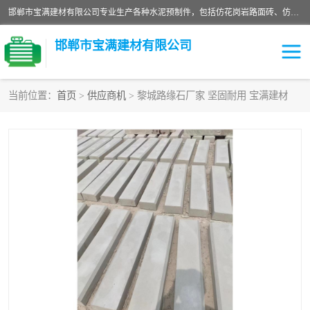
邯郸市宝满建材有限公司专业生产各种水泥预制件，包括仿花岗岩路面砖、仿花岗岩人行道砖、仿花岗岩路侧石、烧结砖、植草砖、码头砖连锁块、仿花岗岩路侧石、沙井盖、水泥盖板等各种水泥制品
邯郸市宝满建材有限公司
当前位置：
首页
>
供应商机
> 黎城路缘石厂家 坚固耐用 宝满建材
墙体砖
花池砖
面包砖
混凝土路沿石
水泥构件
便道砖
花岗岩路岩石
盲道砖
草坪砖
pc仿石砖