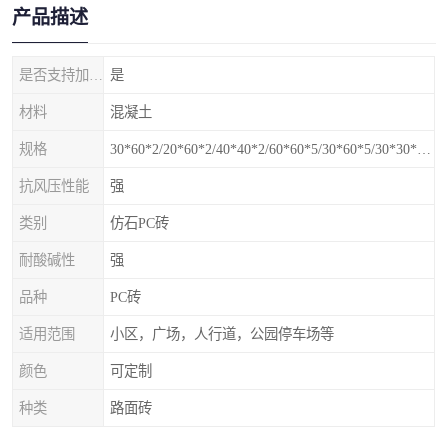
产品描述
是否支持加工定制
是
材料
混凝土
规格
30*60*2/20*60*2/40*40*2/60*60*5/30*60*5/30*30*5mm
抗风压性能
强
类别
仿石PC砖
耐酸碱性
强
品种
PC砖
适用范围
小区，广场，人行道，公园停车场等
颜色
可定制
种类
路面砖