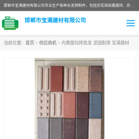
邯郸市宝满建材有限公司专业生产各种水泥预制件，包括仿花岗岩路面砖、仿花岗岩人行道砖、仿花岗岩路侧石、烧结砖、植草砖、码头砖连锁块、仿花岗岩路侧石、沙井盖、水泥盖板等各种水泥制品
邯郸市宝满建材有限公司
当前位置：
首页
>
供应商机
> 内黄面包砖批发 坚固耐用 宝满建材
墙体砖
花池砖
面包砖
混凝土路沿石
水泥构件
便道砖
花岗岩路岩石
盲道砖
草坪砖
pc仿石砖