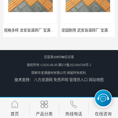
规格多样 龙安盲道砖厂 宝满建材
坚固耐用 武安盲道砖厂 宝满建材
您是第
1195786
位访客
版权所有 ©2026-08-09
冀ICP备2021004768号-3
邯郸市宝满建材有限公司
保留所有权利.
技术支持：
八方资源网
免责声明
管理员入口
网站地图
馆陶pc仿石砖厂家 规格多样 宝满建材
莘县仿石砖厂家 可定制 宝满建材
首页
产品分类
热线电话
在线咨询