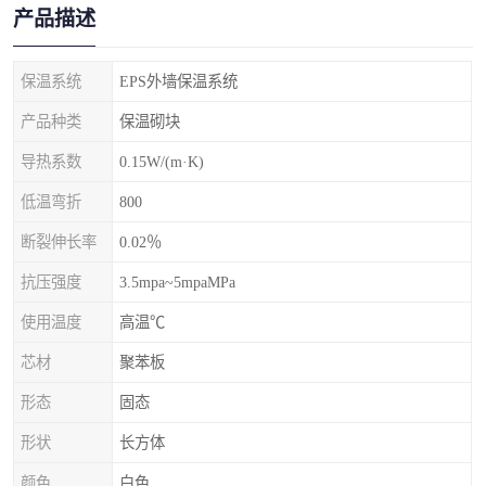
产品描述
保温系统
EPS外墙保温系统
产品种类
保温砌块
导热系数
0.15W/(m·K)
低温弯折
800
断裂伸长率
0.02％
抗压强度
3.5mpa~5mpaMPa
使用温度
高温℃
芯材
聚苯板
形态
固态
形状
长方体
颜色
白色