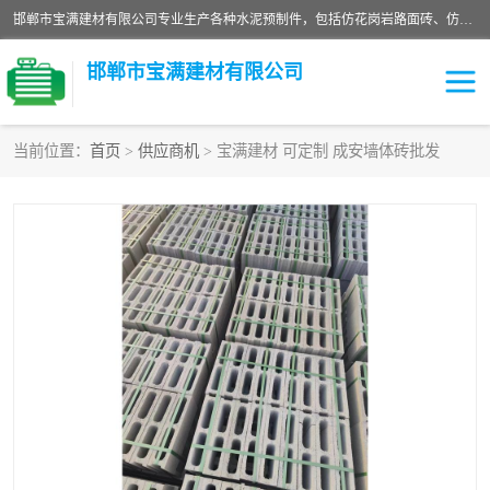
邯郸市宝满建材有限公司专业生产各种水泥预制件，包括仿花岗岩路面砖、仿花岗岩人行道砖、仿花岗岩路侧石、烧结砖、植草砖、码头砖连锁块、仿花岗岩路侧石、沙井盖、水泥盖板等各种水泥制品
邯郸市宝满建材有限公司
当前位置：
首页
>
供应商机
> 宝满建材 可定制 成安墙体砖批发
墙体砖
花池砖
面包砖
混凝土路沿石
水泥构件
便道砖
花岗岩路岩石
盲道砖
草坪砖
pc仿石砖