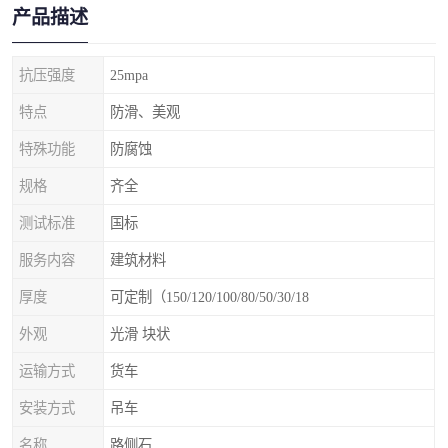
产品描述
抗压强度
25mpa
特点
防滑、美观
特殊功能
防腐蚀
规格
齐全
测试标准
国标
服务内容
建筑材料
厚度
可定制（150/120/100/80/50/30/18
外观
光滑 块状
运输方式
货车
安装方式
吊车
名称
路侧石