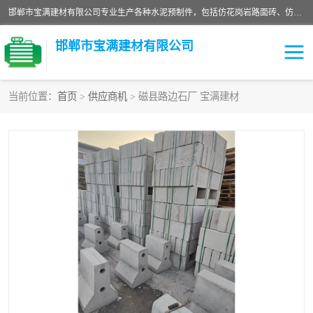
邯郸市宝满建材有限公司专业生产各种水泥预制件，包括仿花岗岩路面砖、仿花岗岩人行道砖、仿花岗岩路侧石、烧结砖、植草砖、码头砖连锁块、仿花岗岩路侧石、沙井盖、水泥盖板等各种水泥制品
邯郸市宝满建材有限公司
当前位置：
首页
>
供应商机
> 磁县路边石厂 宝满建材
墙体砖
花池砖
面包砖
混凝土路沿石
水泥构件
便道砖
花岗岩路岩石
盲道砖
草坪砖
pc仿石砖