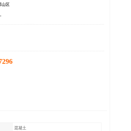
邯山区
厂
7296
混凝土