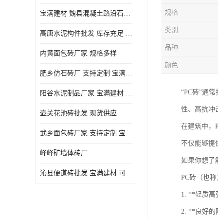
规格
宝满建材 魏县混凝土路沿石批发
类别
高唐水泥构件批发 库存充足 宝满建材
品种
内黄面包砖厂家 规格多样
颜色
肥乡仿石砖厂 支持定制 宝满建材
“PC砖”通
‌阳谷水泥制品厂家 宝满建材 支持定制
性、高抗冲
壶关花池砖批发 现货供应
在建筑中，
武乡面包砖厂家 支持定制 宝满建材
不仅能够提
峰峰矿墙体砖厂
如果你想了
沁县便道砖批发 宝满建材 可定制
PC砖（也
1. **轻
2. **