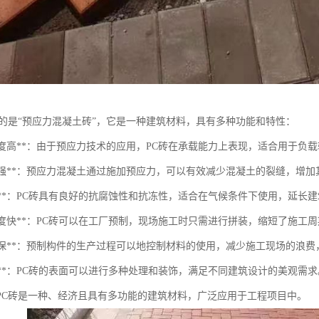
指的是“预应力混凝土砖”，它是一种建筑材料，具有多种功能和特性：
结构强度高**：由于预应力技术的应用，PC砖在承载能力上表现，适合用于负
抗裂性强**：预应力混凝土通过施加预应力，可以有效减少混凝土的裂缝，增
久性**：PC砖具有良好的抗腐蚀性和抗冻性，适合在气候条件下使用，延长
施工速度快**：PC砖可以在工厂预制，现场施工时只需进行拼装，缩短了施工
节能环保**：预制构件的生产过程可以地控制材料的使用，减少施工现场的浪
观性**：PC砖的表面可以进行多种处理和装饰，满足不同建筑设计的美观需求
PC砖是一种、经济且具有多功能的建筑材料，广泛应用于工程项目中。