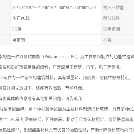
30*60*2/20*60*2/40*40*2/60*60*5/30*60*5/30*30*5mm
抗风压性能
仿石PC砖
耐酸碱性
PC砖
适用范围
可定制
种类
常指的是一种以聚碳酸酯（Polycarbonate, PC）为主要原料制作的
击性和良好热稳定性的塑料，广泛应用于建筑、汽车、电子等领域。
PC砖作为一种新型的建筑材料，具有重量轻、强度高、耐候性好等特点
供良好的光透过率，还能有效隔热，节能环保。
解更具体的信息或有其他相关问题，请告诉我！
称为聚碳酸酯砖）是一种以聚碳酸酯为主要材料制造的建筑砖，具有多种优
质高强**：PC砖的密度较低，但强度高，相对于传统砖材更轻，方便搬运和
良好的隔热性能**：聚碳酸酯材料具有优良的隔热性能，有助于降低建筑物内的