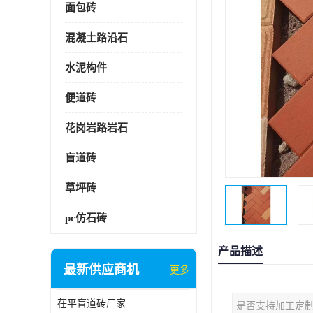
面包砖
混凝土路沿石
水泥构件
便道砖
花岗岩路岩石
盲道砖
草坪砖
pc仿石砖
产品描述
最新供应商机
更多
茌平盲道砖厂家
是否支持加工定