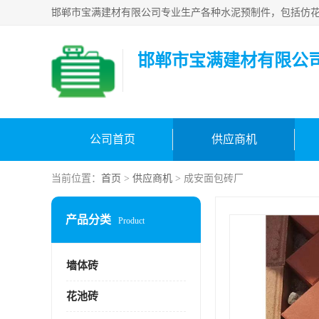
邯郸市宝满建材有限公
公司首页
供应商机
当前位置：
首页
>
供应商机
> 成安面包砖厂
产品分类
Product
墙体砖
花池砖