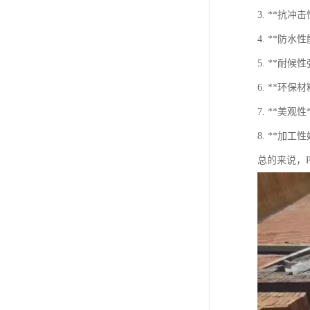
3. **抗
4. **
5. **耐
6. **环
7. **美
8. **加
总的来说，