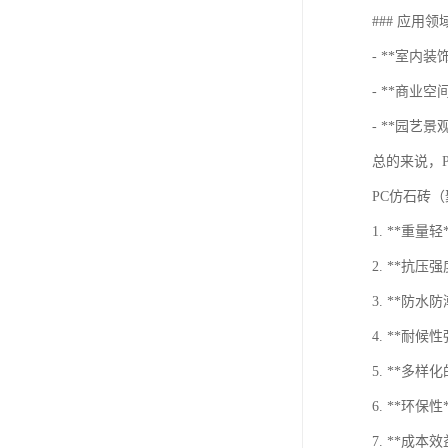
### 应用领
- **室内
- **商业
- **园艺
总的来说，
PC仿石砖
1. **重
2. **
3. **
4. **
5. **
6. **环
7. **成