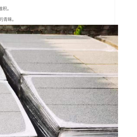
堆积。
的青睐。