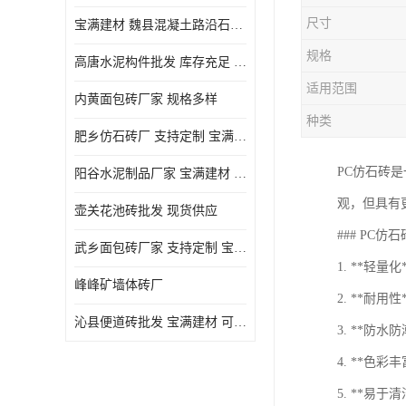
尺寸
宝满建材 魏县混凝土路沿石批发
规格
高唐水泥构件批发 库存充足 宝满建材
适用范围
内黄面包砖厂家 规格多样
种类
肥乡仿石砖厂 支持定制 宝满建材
PC仿石砖是
‌阳谷水泥制品厂家 宝满建材 支持定制
观，但具有
壶关花池砖批发 现货供应
### PC仿
武乡面包砖厂家 支持定制 宝满建材
1. **轻
峰峰矿墙体砖厂
2. **耐
沁县便道砖批发 宝满建材 可定制
3. **防
4. **色
5. **易