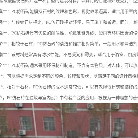
（聚碳酸酯仿石砖）是一种新型的建筑材料，以其特的性能和外观受到广泛
观逼真**：PC仿石砖能模拟石材的纹理和色彩，视觉效果逼真，适合用于室
轻质高强**：与传统石材相比，PC仿石砖相对轻便，易于施工和搬运。同时
耐候性强**：PC仿石砖具有优良的耐候性，能抵御紫外线、酸雨等环境因素的
于维护**：相较于石材，PC仿石砖的清洁和维护相对简单，一般用水和清洁
防水防潮**：该材料通常具有防水性能，不易受潮和霉变，适合用于浴室、厨
保安全**：PC仿石砖通常采用环保材料制造，不含有害物质，对人体，可以
多样性**：可以根据需求定制不同的颜色、纹理和形状，以满足不同的设计风格
济性**：相对于石材，PC仿石砖的成本通常较低，可以有效降低建筑和装修
点，PC仿石砖在建筑与室内设计中有着广泛的应用，被视为一种理想的替