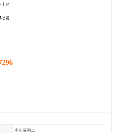
邯山区
砖批发
7296
水泥混凝土