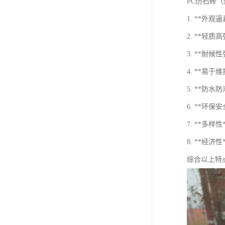
PC仿石砖
1. **外
2. **
3. **
4. **易
5. **
6. **环
7. **
8. **经
综合以上特