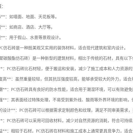
域：
装饰**：如墙面、地面、天花板等。
空间**：如商店、酒店、大厅等。
景观**：用于假山、水景等景观设计。
PC仿石砖是一种既美观又实用的装饰材料，适合现代建筑和室内设计。
（聚碳酸酯仿石砖）是一种新型的建筑材料，相比于传统的石材，具有以下
量轻**：PC仿石砖比石材轻，便于搬运和安装，减少了施工成本和人力资源
抗压强度高**：虽然重量较轻，但其抗压强度较高，能够承受较大的外力，适
防水防潮**：PC仿石砖具有良好的防水性能，适合用于潮湿环境，可以有效避
耐候性强**：其表面经过特殊处理，不易受到紫外线、酸雨等外界环境的影响
多样化的设计**：PC仿石砖可以根据需求定制颜色和纹理，满足不同审美需求
保性**：PC仿石砖可以采用可回收材料，减少对自然资源的消耗，符合可持
本效益**：相较于石材，PC仿石砖在材料和施工成本上通常更具竞争力，适