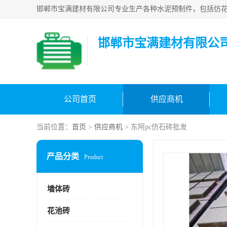
邯郸市宝满建材有限公
公司首页
供应商机
当前位置：
首页
>
供应商机
> 东阿pc仿石砖批发
产品分类
Product
墙体砖
花池砖