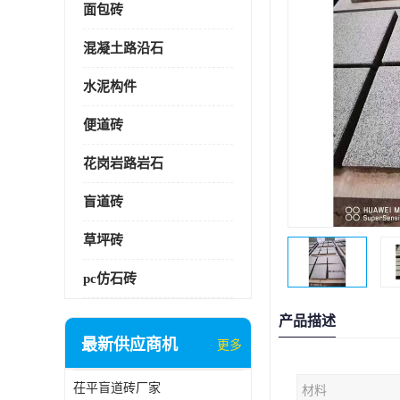
面包砖
混凝土路沿石
水泥构件
便道砖
花岗岩路岩石
盲道砖
草坪砖
pc仿石砖
产品描述
最新供应商机
更多
茌平盲道砖厂家
材料