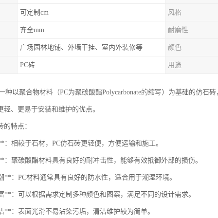
可定制cm
风格
齐全mm
耐磨性
广场园林地铺、外墙干挂、室内外装修等
颜色
PC砖
用途
一种以聚合物材料（PC为聚碳酸酯Polycarbonate的缩写）为基础的
更轻、更易于安装和维护的优点。
石砖的特点：
量化**：相较于石材，PC仿石砖更轻便，方便运输和施工。
用性**：聚碳酸酯材料具有良好的耐冲击性，能够有效抵御外部的损伤。
水防潮**：PC材料通常具有良好的防水性，适合用于潮湿环境。
彩丰富**：可以根据需求定制多种颜色和图案，满足不同的设计需求。
于清洁**：表面光滑不易沾染污垢，清洁维护较为简单。