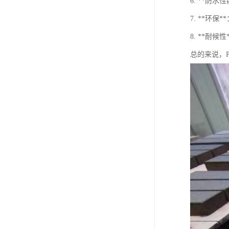
6. **防
7. **环
8. **耐
总的来说，