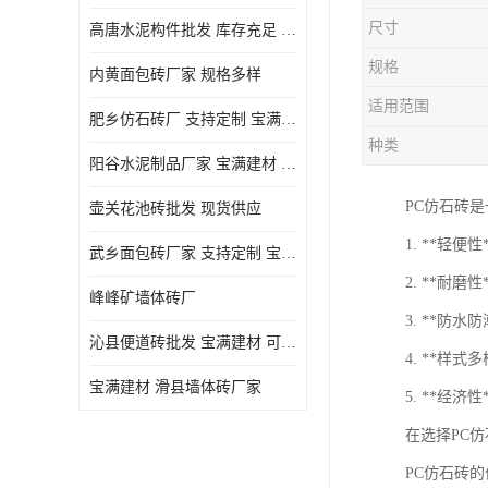
尺寸
高唐水泥构件批发 库存充足 宝满建材
规格
内黄面包砖厂家 规格多样
适用范围
肥乡仿石砖厂 支持定制 宝满建材
种类
‌阳谷水泥制品厂家 宝满建材 支持定制
PC仿石砖
壶关花池砖批发 现货供应
1. **轻
武乡面包砖厂家 支持定制 宝满建材
2. **耐
峰峰矿墙体砖厂
3. **防
沁县便道砖批发 宝满建材 可定制
4. **样
宝满建材 滑县墙体砖厂家
5. **经
在选择PC
PC仿石砖