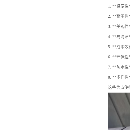
1. **轻
2. **
3. **
4. **易
5. **成
6. **
7. **防
8. **多
这些优点使