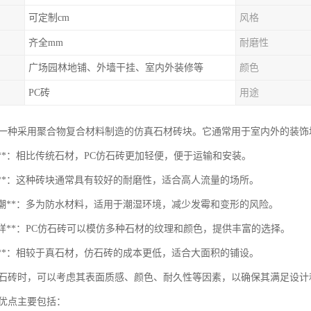
可定制cm
风格
齐全mm
耐磨性
广场园林地铺、外墙干挂、室内外装修等
颜色
PC砖
用途
是一种采用聚合物复合材料制造的仿真石材砖块。它通常用于室内外的装
便性**：相比传统石材，PC仿石砖更加轻便，便于运输和安装。
磨性**：这种砖块通常具有较好的耐磨性，适合高人流量的场所。
水防潮**：多为防水材料，适用于潮湿环境，减少发霉和变形的风险。
式多样**：PC仿石砖可以模仿多种石材的纹理和颜色，提供丰富的选择。
济性**：相较于真石材，仿石砖的成本更低，适合大面积的铺设。
仿石砖时，可以考虑其表面质感、颜色、耐久性等因素，以确保其满足设计
的优点主要包括：