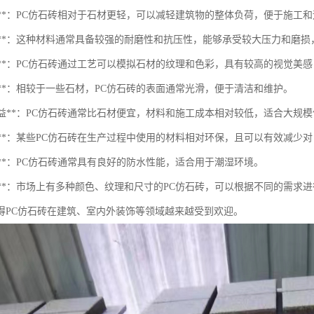
便性**：PC仿石砖相对于石材更轻，可以减轻建筑物的整体负荷，便于施工
耐用性**：这种材料通常具备较强的耐磨性和抗压性，能够承受较大压力和磨
美观性**：PC仿石砖通过工艺可以模拟石材的纹理和色彩，具有较高的视觉美
清洁**：相较于一些石材，PC仿石砖的表面通常光滑，便于清洁和维护。
本效益**：PC仿石砖通常比石材便宜，材料和施工成本相对较低，适合大规
环保性**：某些PC仿石砖在生产过程中使用的材料相对环保，且可以有效减少
水性**：PC仿石砖通常具有良好的防水性能，适合用于潮湿环境。
样性**：市场上有多种颜色、纹理和尺寸的PC仿石砖，可以根据不同的需求
得PC仿石砖在建筑、室内外装饰等领域越来越受到欢迎。