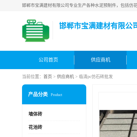
邯郸市宝满建材有限公
公司首页
供应商机
当前位置：
首页
>
供应商机
> 临清pc仿石砖批发
产品分类
Product
墙体砖
花池砖