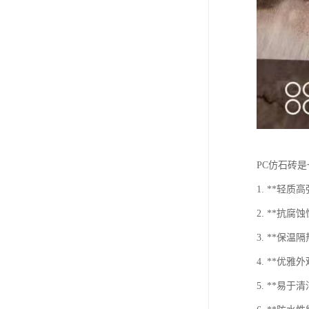
PC仿石砖
1. **
2. **
3. **保
4. **
5. **易