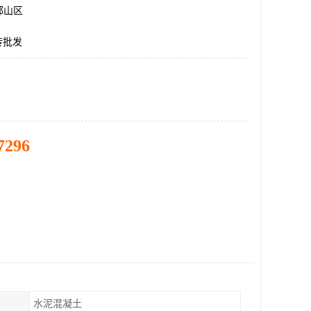
邯山区
砖批发
7296
水泥混凝土