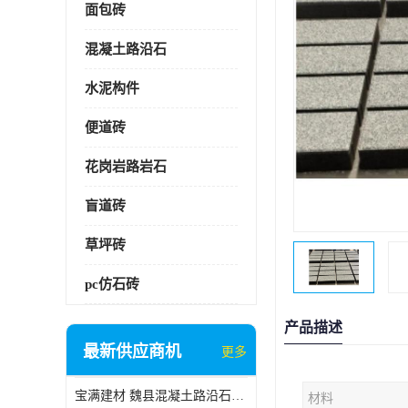
面包砖
混凝土路沿石
水泥构件
便道砖
花岗岩路岩石
盲道砖
草坪砖
pc仿石砖
产品描述
最新供应商机
更多
宝满建材 魏县混凝土路沿石批发
材料