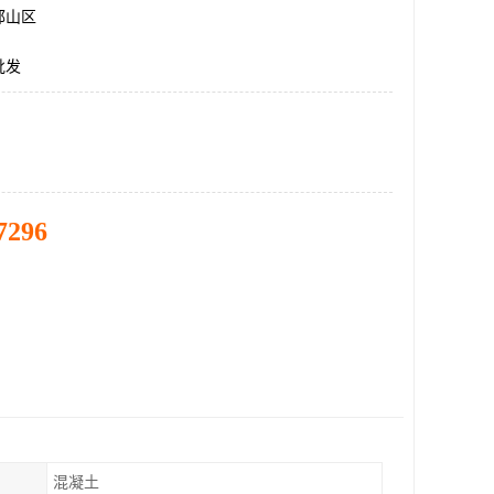
邯山区
批发
7296
混凝土