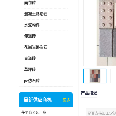
面包砖
混凝土路沿石
水泥构件
便道砖
花岗岩路岩石
盲道砖
草坪砖
pc仿石砖
产品描述
最新供应商机
更多
茌平盲道砖厂家
是否支持加工定