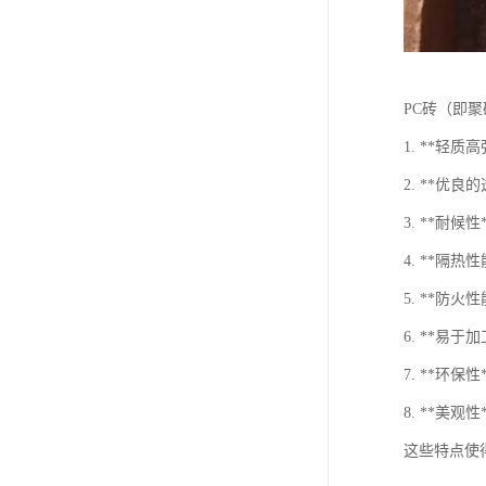
PC砖（即
1. **
2. **
3. **耐
4. **隔
5. **防
6. **易
7. **环
8. **
这些特点使