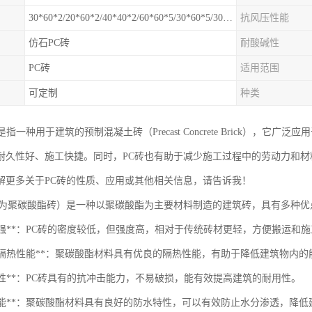
30*60*2/20*60*2/40*40*2/60*60*5/30*60*5/30*30*5mm
抗风压性能
仿石PC砖
耐酸碱性
PC砖
适用范围
可定制
种类
常是指一种用于建筑的预制混凝土砖（Precast Concrete Brick）
耐久性好、施工快捷。同时，PC砖也有助于减少施工过程中的劳动力和材
解更多关于PC砖的性质、应用或其他相关信息，请告诉我！
称为聚碳酸酯砖）是一种以聚碳酸酯为主要材料制造的建筑砖，具有多种优
质高强**：PC砖的密度较低，但强度高，相对于传统砖材更轻，方便搬运和
良好的隔热性能**：聚碳酸酯材料具有优良的隔热性能，有助于降低建筑物内的
冲击性**：PC砖具有的抗冲击能力，不易破损，能有效提高建筑的耐用性。
防水性能**：聚碳酸酯材料具有良好的防水特性，可以有效防止水分渗透，降