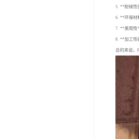
5. **耐
6. **环
7. **美
8. **加
总的来说，