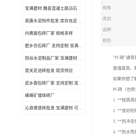
规格
宝满建材 魏县混凝土路沿石批发
类别
高唐水泥构件批发 库存充足 宝满建材
品种
内黄面包砖厂家 规格多样
颜色
肥乡仿石砖厂 支持定制 宝满建材
"PC砖"通
‌阳谷水泥制品厂家 宝满建材 支持定制
是强度高、
壶关花池砖批发 现货供应
如果你想了
武乡面包砖厂家 支持定制 宝满建材
PC砖（也
峰峰矿墙体砖厂
1. **轻
沁县便道砖批发 宝满建材 可定制
2. **
3. **抗
4. **