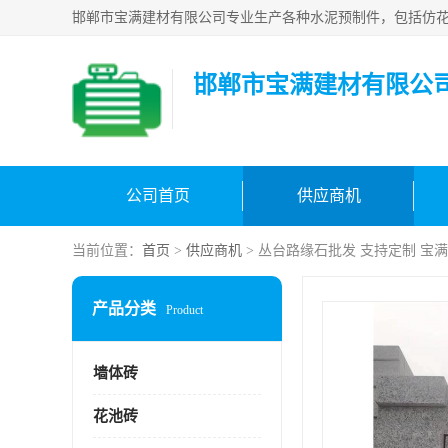
邯郸市宝满建材有限公
公司首页
供应商机
当前位置：
首页
>
供应商机
> 丛台路缘石批发 支持定制 宝
产品分类
Product
墙体砖
花池砖