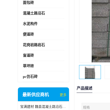
面包砖
混凝土路沿石
水泥构件
便道砖
花岗岩路岩石
盲道砖
草坪砖
pc仿石砖
产品描述
最新供应商机
更多
宝满建材 魏县混凝土路沿石批发
规格