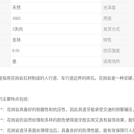
天然
光泽度
1602
用途
3天内
发货方式
支持
特性
0.01
抗压强度
是
适用场所
是指用花岗岩石材制成的人行道、车行道边界的砖石。花岗岩是一种坚硬
的主要特点包括：
耐久性**：花岗岩具备好的耐磨性和抗压性，因此其道牙能承受交通的频繁碾
美观性**：花岗岩的自然纹理和多样的颜色使得道牙既实用又具有装饰效果，
防滑性**：花岗岩道牙表面处理得当后，具备良好的防滑性能，能有效保障行人