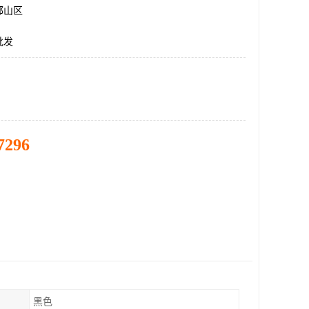
邯山区
批发
7296
黑色