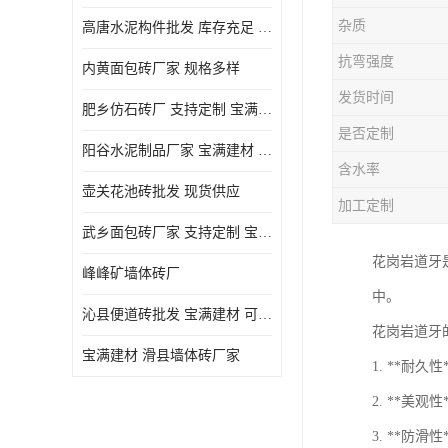
杂质
高唐水泥构件批发 库存充足 宝满建材
抗弯强度
内黄面包砖厂家 规格多样
发货时间
肥乡仿石砖厂 支持定制 宝满建材
是否定制
‌阳谷水泥制品厂家 宝满建材 支持定制
含水率
壶关花池砖批发 现货供应
加工定制
武乡面包砖厂家 支持定制 宝满建材
花岗岩道牙
峰峰矿墙体砖厂
中。
沁县便道砖批发 宝满建材 可定制
花岗岩道牙
宝满建材 滑县墙体砖厂家
1. **
2. **
3. **