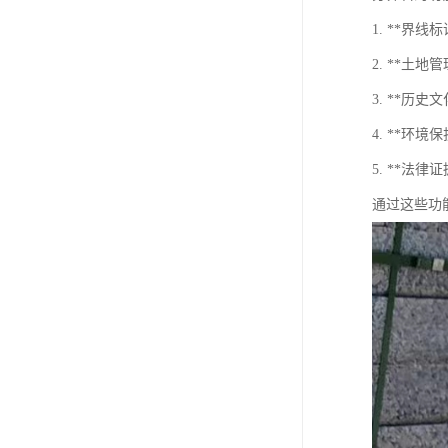
1. **
2. **
3. **
4. **环
5. **
通过这些功