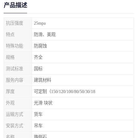
产品描述
抗压强度
25mpa
特点
防滑、美观
特殊功能
防腐蚀
规格
齐全
测试标准
国标
服务内容
建筑材料
厚度
可定制（150/120/100/80/50/30/18
外观
光滑 块状
运输方式
货车
安装方式
吊车
名称
路侧石