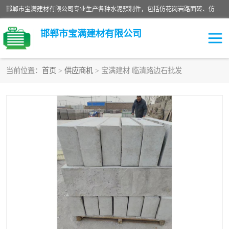
邯郸市宝满建材有限公司专业生产各种水泥预制件，包括仿花岗岩路面砖、仿花岗岩人行道砖、仿花岗岩路侧石、烧结砖、植草砖、码头砖连锁块、仿花岗岩路侧石、沙井盖、水泥盖板等各种水泥制品
邯郸市宝满建材有限公司
当前位置：
首页
>
供应商机
> 宝满建材 临清路边石批发
墙体砖
花池砖
面包砖
混凝土路沿石
水泥构件
便道砖
花岗岩路岩石
盲道砖
草坪砖
pc仿石砖