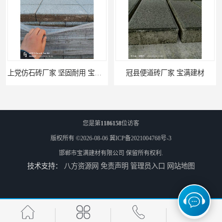
上党仿石砖厂家 坚固耐用 宝满建材
冠县便道砖厂家 宝满建材
您是第
1186158
位访客
版权所有 ©2026-08-06
冀ICP备2021004768号-3
邯郸市宝满建材有限公司
保留所有权利.
技术支持：
八方资源网
免责声明
管理员入口
网站地图
冠县草坪砖批发 宝满建材 现货供应
左权井字砖厂家 宝满建材 库存充足