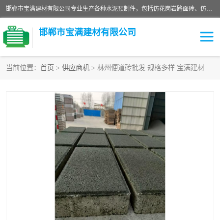
邯郸市宝满建材有限公司专业生产各种水泥预制件，包括仿花岗岩路面砖、仿花岗岩人行道砖、仿花岗岩路侧石、烧结砖、植草砖、码头砖连锁块、仿花岗岩路侧石、沙井盖、水泥盖板等各种水泥制品
邯郸市宝满建材有限公司
当前位置：
首页
>
供应商机
> 林州便道砖批发 规格多样 宝满建材
墙体砖
花池砖
面包砖
混凝土路沿石
水泥构件
便道砖
花岗岩路岩石
盲道砖
草坪砖
pc仿石砖