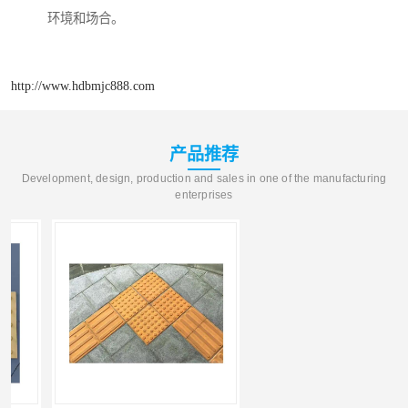
环境和场合。
http://www.hdbmjc888.com
产品推荐
Development, design, production and sales in one of the manufacturing
enterprises