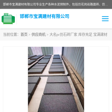
邯郸市宝满建材有限公司专业生产各种水泥预制件，包括仿花岗岩路面砖、仿花岗岩人行道砖、仿花岗岩路侧石、烧结砖、植草砖、码头砖连锁块、仿花岗岩路侧石、沙井盖、水泥盖板等各种水泥制品
邯郸市宝满建材有限公司
当前位置：
首页
>
供应商机
> 大名pc仿石砖厂家 库存充足 宝满建材
墙体砖
花池砖
面包砖
混凝土路沿石
水泥构件
便道砖
花岗岩路岩石
盲道砖
草坪砖
pc仿石砖