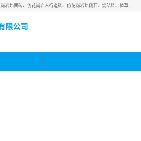
邯郸市宝满建材有限公司专业生产各种水泥预制件，包括仿花岗岩路面砖、仿花岗岩人行道砖、仿花岗岩路侧石、烧结砖、植草砖、码头砖连锁块、仿花岗岩路侧石、沙井盖、水泥盖板等各种水泥制品
有限公司