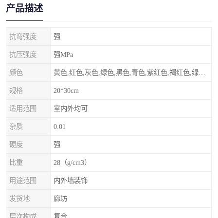
产品描述
抗弯强度
强
抗压强度
强MPa
颜色
黄色,红色,灰色,绿色,黑色,青色,紫红色,褐红色,绿灰色,其他
规格
20*30cm
适用范围
室内外均可
杂质
0.01
硬度
强
比重
28（g/cm3）
用途范围
内外墙装饰
发货地
廊坊
层次构成
复合