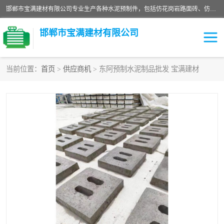
邯郸市宝满建材有限公司专业生产各种水泥预制件，包括仿花岗岩路面砖、仿花岗岩人行道砖、仿花岗岩路侧石、烧结砖、植草砖、码头砖连锁块、仿花岗岩路侧石、沙井盖、水泥盖板等各种水泥制品
邯郸市宝满建材有限公司
当前位置：
首页
>
供应商机
> 东阿预制水泥制品批发 宝满建材
墙体砖
花池砖
面包砖
混凝土路沿石
水泥构件
便道砖
花岗岩路岩石
盲道砖
草坪砖
pc仿石砖