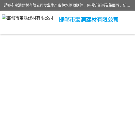
邯郸市宝满建材有限公司专业生产各种水泥预制件，包括仿花岗岩路面砖、仿花岗岩人行道砖、仿花岗岩路侧石、烧结砖、植草砖、码头砖连锁块、仿花岗岩路侧石、沙井盖、水泥盖板等各种水泥制品
邯郸市宝满建材有限公司