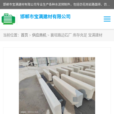
邯郸市宝满建材有限公司专业生产各种水泥预制件，包括仿花岗岩路面砖、仿花岗岩人行道砖、仿花岗岩路侧石、烧结砖、植草砖、码头砖连锁块、仿花岗岩路侧石、沙井盖、水泥盖板等各种水泥制品
邯郸市宝满建材有限公司
当前位置：
首页
>
供应商机
> 襄垣路边石厂 库存充足 宝满建材
墙体砖
花池砖
面包砖
混凝土路沿石
水泥构件
便道砖
花岗岩路岩石
盲道砖
草坪砖
pc仿石砖