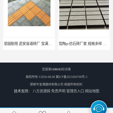
坚固耐用 武安盲道砖厂 宝满建材
馆陶pc仿石砖厂家 规格多样 宝满建材
您是第
1186163
位访客
版权所有 ©2026-08-06
冀ICP备2021004768号-3
邯郸市宝满建材有限公司
保留所有权利.
技术支持：
八方资源网
免责声明
管理员入口
网站地图
莘县仿石砖厂家 可定制 宝满建材
上党仿石砖厂家 坚固耐用 宝满建材