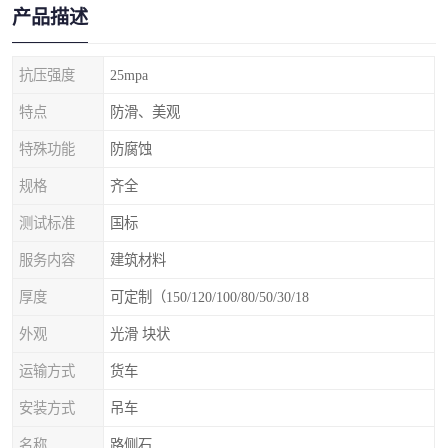
产品描述
抗压强度
25mpa
特点
防滑、美观
特殊功能
防腐蚀
规格
齐全
测试标准
国标
服务内容
建筑材料
厚度
可定制（150/120/100/80/50/30/18
外观
光滑 块状
运输方式
货车
安装方式
吊车
名称
路侧石