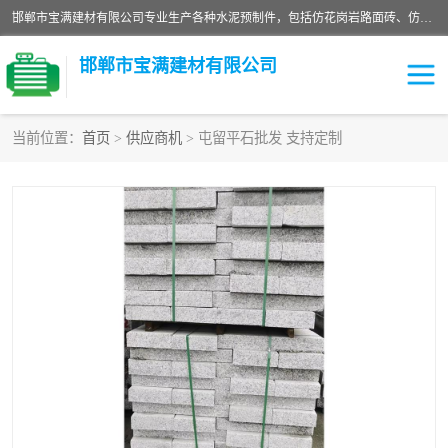
邯郸市宝满建材有限公司专业生产各种水泥预制件，包括仿花岗岩路面砖、仿花岗岩人行道砖、仿花岗岩路侧石、烧结砖、植草砖、码头砖连锁块、仿花岗岩路侧石、沙井盖、水泥盖板等各种水泥制品
邯郸市宝满建材有限公司
当前位置：
首页
>
供应商机
> 屯留平石批发 支持定制
墙体砖
花池砖
面包砖
混凝土路沿石
水泥构件
便道砖
花岗岩路岩石
盲道砖
草坪砖
pc仿石砖