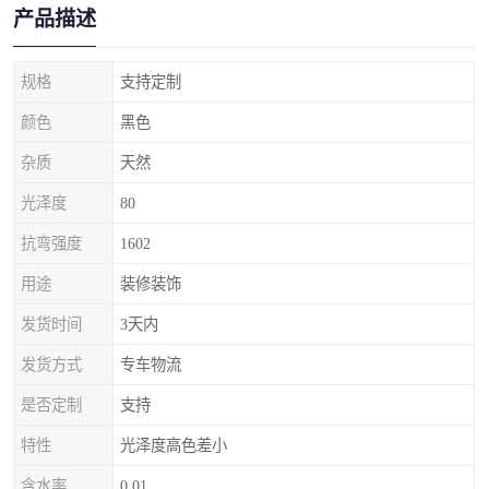
产品描述
规格
支持定制
颜色
黑色
杂质
天然
光泽度
80
抗弯强度
1602
用途
装修装饰
发货时间
3天内
发货方式
专车物流
是否定制
支持
特性
光泽度高色差小
含水率
0.01