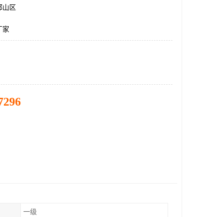
邯山区
厂家
7296
一级