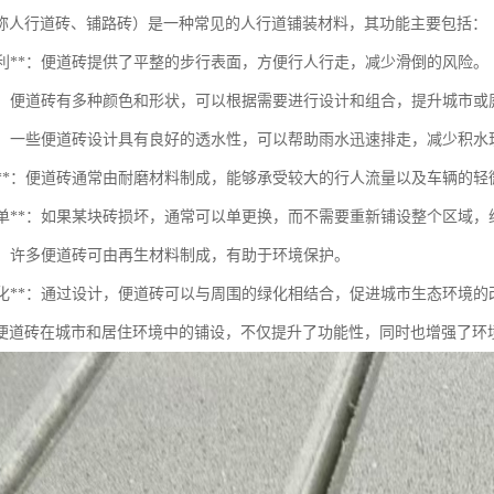
称人行道砖、铺路砖）是一种常见的人行道铺装材料，其功能主要包括：
走便利**：便道砖提供了平整的步行表面，方便行人行走，减少滑倒的风险。
美观**：便道砖有多种颜色和形状，可以根据需要进行设计和组合，提升城市
排水**：一些便道砖设计具有良好的透水性，可以帮助雨水迅速排走，减少积水
耐用性**：便道砖通常由耐磨材料制成，能够承受较大的行人流量以及车辆的
维护简单**：如果某块砖损坏，通常可以单更换，而不需要重新铺设整个区域
保**：许多便道砖可由再生材料制成，有助于环境保护。
增加绿化**：通过设计，便道砖可以与周围的绿化相结合，促进城市生态环境的
便道砖在城市和居住环境中的铺设，不仅提升了功能性，同时也增强了环