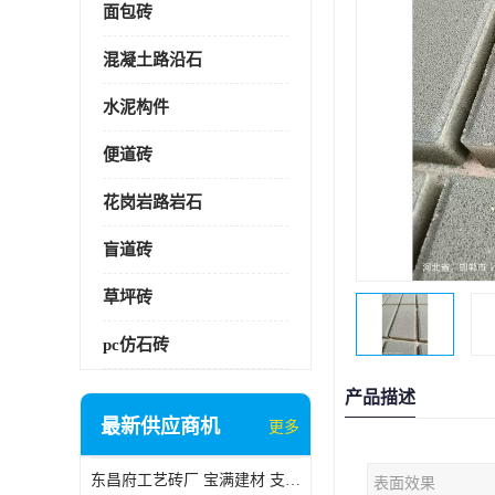
面包砖
混凝土路沿石
水泥构件
便道砖
花岗岩路岩石
盲道砖
草坪砖
pc仿石砖
产品描述
最新供应商机
更多
东昌府工艺砖厂 宝满建材 支持定制
表面效果