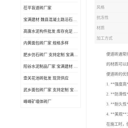
风格
茌平盲道砖厂家
抗冻性
宝满建材 魏县混凝土路沿石批发
材质
高唐水泥构件批发 库存充足 宝满建材
加工方式
内黄面包砖厂家 规格多样
便道砖通常
肥乡仿石砖厂 支持定制 宝满建材
的材质可以
‌阳谷水泥制品厂家 宝满建材 支持定制
便道砖的优
壶关花池砖批发 现货供应
1. **强
武乡面包砖厂家 支持定制 宝满建材
2. **防
峰峰矿墙体砖厂
3. **耐
4. **美
在施工时，