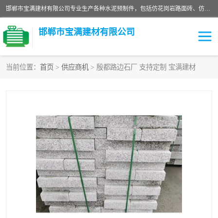
邯郸市宝满建材有限公司专业生产各种水泥预制件，包括仿花岗岩路面砖、仿花岗岩人行道砖、仿花岗岩路侧石、烧结砖、植草砖、码头砖连锁块、仿花岗岩路侧石、沙井盖、水泥盖板等各种水泥制品
邯郸市宝满建材有限公司
当前位置：
首页
>
供应商机
> 殷都路边石厂 支持定制 宝满建材
墙体砖
花池砖
面包砖
混凝土路沿石
水泥构件
便道砖
花岗岩路岩石
盲道砖
草坪砖
pc仿石砖