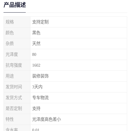
产品描述
规格
支持定制
颜色
黑色
杂质
天然
光泽度
80
抗弯强度
1602
用途
装修装饰
发货时间
3天内
发货方式
专车物流
是否定制
支持
特性
光泽度高色差小
含水率
0.01