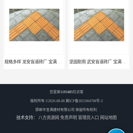
规格多样 龙安盲道砖厂 宝满建材
坚固耐用 武安盲道砖厂 宝满建材
您是第
1193485
位访客
版权所有 ©2026-08-08
冀ICP备2021004768号-3
邯郸市宝满建材有限公司
保留所有权利.
技术支持：
八方资源网
免责声明
管理员入口
网站地图