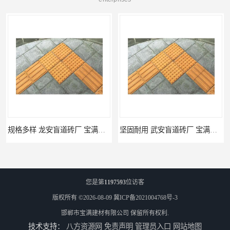
规格多样 龙安盲道砖厂 宝满建材
坚固耐用 武安盲道砖厂 宝满建材
您是第
1197593
位访客
版权所有 ©2026-08-09
冀ICP备2021004768号-3
邯郸市宝满建材有限公司
保留所有权利.
技术支持：
八方资源网
免责声明
管理员入口
网站地图