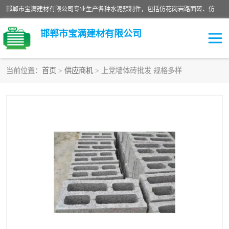
邯郸市宝满建材有限公司专业生产各种水泥预制件，包括仿花岗岩路面砖、仿花岗岩人行道砖、仿花岗岩路侧石、烧结砖、植草砖、码头砖连锁块、仿花岗岩路侧石、沙井盖、水泥盖板等各种水泥制品
邯郸市宝满建材有限公司
当前位置：
首页
>
供应商机
> 上党墙体砖批发 规格多样
墙体砖
花池砖
面包砖
混凝土路沿石
水泥构件
便道砖
花岗岩路岩石
盲道砖
草坪砖
pc仿石砖