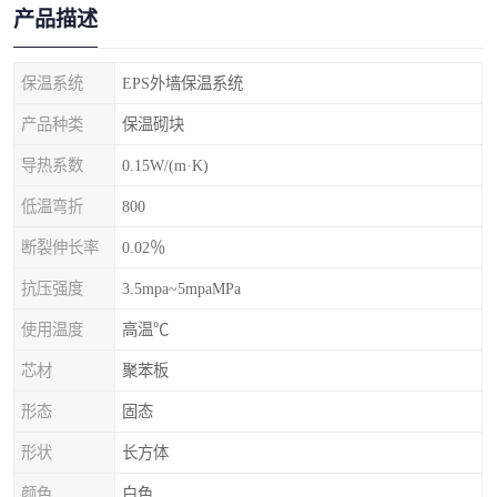
产品描述
保温系统
EPS外墙保温系统
产品种类
保温砌块
导热系数
0.15W/(m·K)
低温弯折
800
断裂伸长率
0.02％
抗压强度
3.5mpa~5mpaMPa
使用温度
高温℃
芯材
聚苯板
形态
固态
形状
长方体
颜色
白色