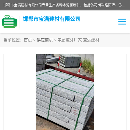
邯郸市宝满建材有限公司专业生产各种水泥预制件，包括仿花岗岩路面砖、仿花岗岩人行道砖、仿花岗岩路侧石、烧结砖、植草砖、码头砖连锁块、仿花岗岩路侧石、沙井盖、水泥盖板等各种水泥制品
邯郸市宝满建材有限公司
当前位置：
首页
>
供应商机
> 屯留道牙厂家 宝满建材
墙体砖
花池砖
面包砖
混凝土路沿石
水泥构件
便道砖
花岗岩路岩石
盲道砖
草坪砖
pc仿石砖