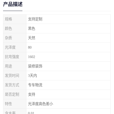
产品描述
规格
支持定制
颜色
黑色
杂质
天然
光泽度
80
抗弯强度
1602
用途
装修装饰
发货时间
3天内
发货方式
专车物流
是否定制
支持
特性
光泽度高色差小
含水率
0.01