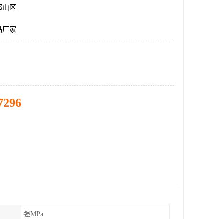
邯山区
品厂家
7296
强MPa