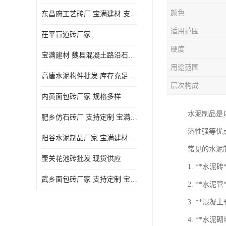
颜色
东昌府工艺砖厂 宝满建材 支持定制
适用范围
茌平盲道砖厂家
硬度
宝满建材 魏县混凝土路沿石批发
用途范围
高唐水泥构件批发 库存充足 宝满建材
层次构成
内黄面包砖厂家 规格多样
水泥制品是
肥乡仿石砖厂 支持定制 宝满建材
济性强等优
‌阳谷水泥制品厂家 宝满建材 支持定制
常见的水泥
壶关花池砖批发 现货供应
1. **水
武乡面包砖厂家 支持定制 宝满建材
2. **水
3. **混
4. **水