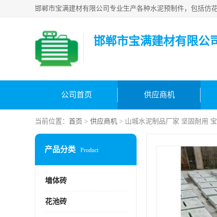
邯郸市宝满建材有限公
公司首页
供应商机
当前位置：
首页
>
供应商机
> 山城水泥制品厂家 坚固耐用 
产品分类
Product
墙体砖
花池砖