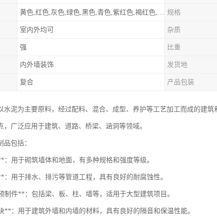
黄色,红色,灰色,绿色,黑色,青色,紫红色,褐红色,绿灰色,其他
规格
室内外均可
杂质
强
比重
内外墙装饰
发货地
复合
产品包装
以水泥为主要原料，经过配料、混合、成型、养护等工艺加工而成的建筑
点，广泛应用于建筑、道路、桥梁、涵洞等领域。
制品包括：
泥砖**：用于砌筑墙体和地面，有多种规格和强度等级。
泥管**：用于排水、排污等管道工程，具有良好的耐腐蚀性。
凝土预制件**：包括梁、板、柱、墙等，适用于大型建筑项目。
泥砌块**：用于建筑外墙和内墙的材料，具有良好的隔音和保温性能。