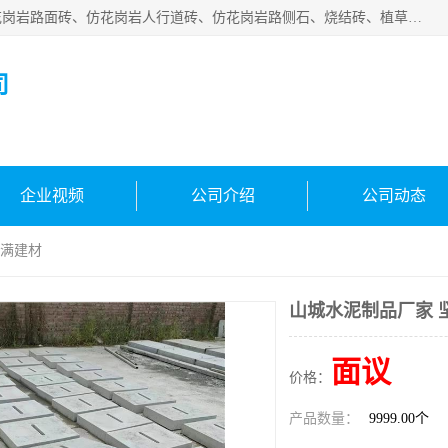
邯郸市宝满建材有限公司专业生产各种水泥预制件，包括仿花岗岩路面砖、仿花岗岩人行道砖、仿花岗岩路侧石、烧结砖、植草砖、码头砖连锁块、仿花岗岩路侧石、沙井盖、水泥盖板等各种水泥制品
司
企业视频
公司介绍
公司动态
宝满建材
山城水泥制品厂家 
面议
价格：
产品数量：
9999.00个