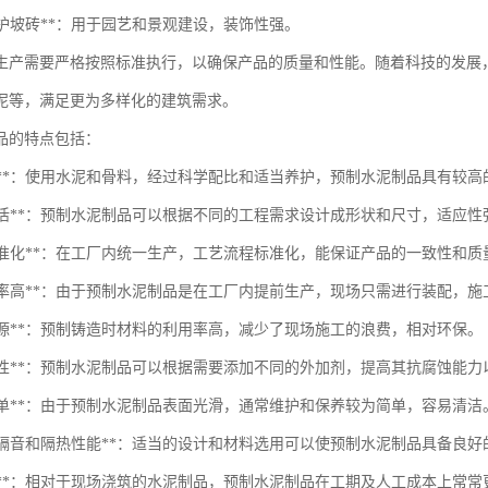
坛、护坡砖**：用于园艺和景观建设，装饰性强。
生产需要严格按照标准执行，以确保产品的质量和性能。随着科技的发展
泥等，满足更为多样化的建筑需求。
品的特点包括：
高强度**：使用水泥和骨料，经过科学配比和适当养护，预制水泥制品具有较
设计灵活**：预制水泥制品可以根据不同的工程需求设计成形状和尺寸，适应性
工艺标准化**：在工厂内统一生产，工艺流程标准化，能保证产品的一致性和质
施工效率高**：由于预制水泥制品是在工厂内提前生产，现场只需进行装配，
约资源**：预制铸造时材料的利用率高，减少了现场施工的浪费，相对环保。
抗腐蚀性**：预制水泥制品可以根据需要添加不同的外加剂，提高其抗腐蚀能
保养简单**：由于预制水泥制品表面光滑，通常维护和保养较为简单，容易清洁
良好的隔音和隔热性能**：适当的设计和材料选用可以使预制水泥制品具备良
经济性**：相对于现场浇筑的水泥制品，预制水泥制品在工期及人工成本上常