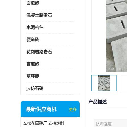
面包砖
混凝土路沿石
水泥构件
便道砖
花岗岩路岩石
盲道砖
草坪砖
pc仿石砖
产品描述
最新供应商机
更多
左权花园砖厂 支持定制
抗弯强度