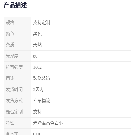
产品描述
规格
支持定制
颜色
黑色
杂质
天然
光泽度
80
抗弯强度
1602
用途
装修装饰
发货时间
3天内
发货方式
专车物流
是否定制
支持
特性
光泽度高色差小
含水率
0.01