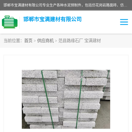
邯郸市宝满建材有限公司专业生产各种水泥预制件，包括仿花岗岩路面砖、仿花岗岩人行道砖、仿花岗岩路侧石、烧结砖、植草砖、码头砖连锁块、仿花岗岩路侧石、沙井盖、水泥盖板等各种水泥制品
邯郸市宝满建材有限公司
当前位置：
首页
>
供应商机
> 范县路缘石厂 宝满建材
墙体砖
花池砖
面包砖
混凝土路沿石
水泥构件
便道砖
花岗岩路岩石
盲道砖
草坪砖
pc仿石砖