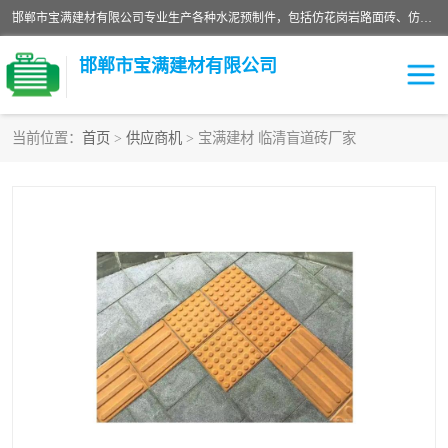
邯郸市宝满建材有限公司专业生产各种水泥预制件，包括仿花岗岩路面砖、仿花岗岩人行道砖、仿花岗岩路侧石、烧结砖、植草砖、码头砖连锁块、仿花岗岩路侧石、沙井盖、水泥盖板等各种水泥制品
邯郸市宝满建材有限公司
当前位置：
首页
>
供应商机
> 宝满建材 临清盲道砖厂家
墙体砖
花池砖
面包砖
混凝土路沿石
水泥构件
便道砖
花岗岩路岩石
盲道砖
草坪砖
pc仿石砖