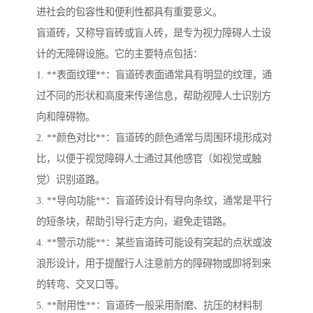
进社会的包容性和便利性都具有重要意义。
盲道砖，又称导盲砖或盲人砖，是专为视力障碍人士设
计的无障碍设施。它的主要特点包括：
1. **表面纹理**：盲道砖表面通常具有明显的纹理，通
过不同的形状和高度来传递信息，帮助视障人士识别方
向和障碍物。
2. **颜色对比**：盲道砖的颜色通常与周围环境形成对
比，以便于视觉障碍人士通过其他感官（如视觉或触
觉）识别道路。
3. **导向功能**：盲道砖设计有导向条纹，通常是平行
的短条块，帮助引导行走方向，避免走错路。
4. **警示功能**：某些盲道砖可能设有突起的点状或波
浪形设计，用于提醒行人注意前方的障碍物或即将到来
的转弯、交叉口等。
5. **耐用性**：盲道砖一般采用耐磨、抗压的材料制