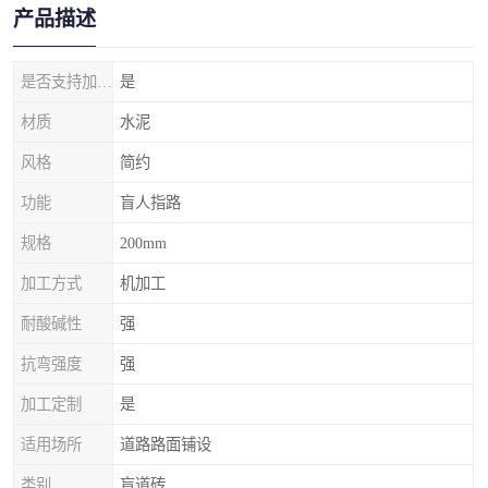
产品描述
是否支持加工定制
是
材质
水泥
风格
简约
功能
盲人指路
规格
200mm
加工方式
机加工
耐酸碱性
强
抗弯强度
强
加工定制
是
适用场所
道路路面铺设
类别
盲道砖