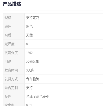
产品描述
规格
支持定制
颜色
黑色
杂质
天然
光泽度
80
抗弯强度
1602
用途
装修装饰
发货时间
3天内
发货方式
专车物流
是否定制
支持
特性
光泽度高色差小
含水率
0.01