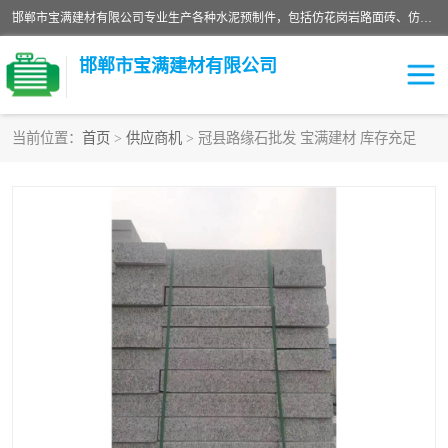
邯郸市宝满建材有限公司专业生产各种水泥预制件，包括仿花岗岩路面砖、仿花岗岩人行道砖、仿花岗岩路侧石、烧结砖、植草砖、码头砖连锁块、仿花岗岩路侧石、沙井盖、水泥盖板等各种水泥制品
邯郸市宝满建材有限公司
当前位置：
首页
>
供应商机
> 冠县路缘石批发 宝满建材 库存充足
墙体砖
花池砖
面包砖
混凝土路沿石
水泥构件
便道砖
花岗岩路岩石
盲道砖
草坪砖
pc仿石砖