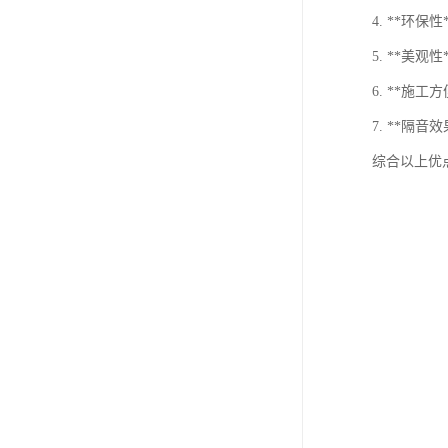
4. **
5. **
6. **施
7. **
综合以上优