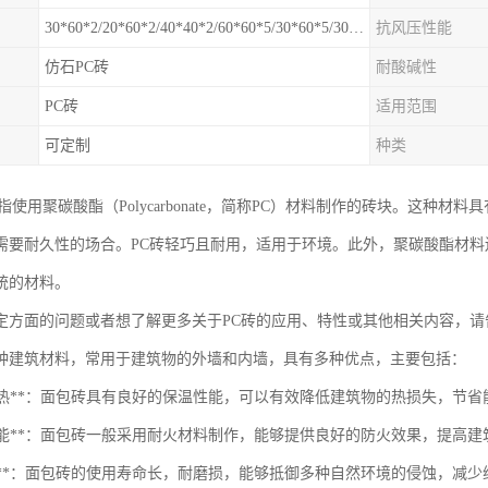
30*60*2/20*60*2/40*40*2/60*60*5/30*60*5/30*30*5mm
抗风压性能
仿石PC砖
耐酸碱性
PC砖
适用范围
可定制
种类
指使用聚碳酸酯（Polycarbonate，简称PC）材料制作的砖块。这种
需要耐久性的场合。PC砖轻巧且耐用，适用于环境。此外，聚碳酸酯材
统的材料。
定方面的问题或者想了解更多关于PC砖的应用、特性或其他相关内容，请
种建筑材料，常用于建筑物的外墙和内墙，具有多种优点，主要包括：
保温隔热**：面包砖具有良好的保温性能，可以有效降低建筑物的热损失，节省
防火性能**：面包砖一般采用耐火材料制作，能够提供良好的防火效果，提高
耐久性**：面包砖的使用寿命长，耐磨损，能够抵御多种自然环境的侵蚀，减