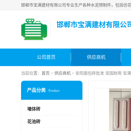
邯郸市宝满建材有限公
公司首页
供应商机
当前位置：
首页
>
供应商机
> 安阳面包砖批发 坚固耐用 宝
产品分类
Product
墙体砖
花池砖