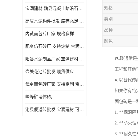
规格
宝满建材 魏县混凝土路沿石批发
类别
高唐水泥构件批发 库存充足 宝满建材
品种
内黄面包砖厂家 规格多样
颜色
肥乡仿石砖厂 支持定制 宝满建材
PC砖通常是
‌阳谷水泥制品厂家 宝满建材 支持定制
工程和其他
壶关花池砖批发 现货供应
可以替代传
武乡面包砖厂家 支持定制 宝满建材
如果你有特
峰峰矿墙体砖厂
面包砖是一
沁县便道砖批发 宝满建材 可定制
1. **
2. **
3. **