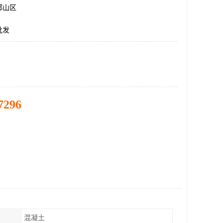
邯山区
批发
7296
混凝土