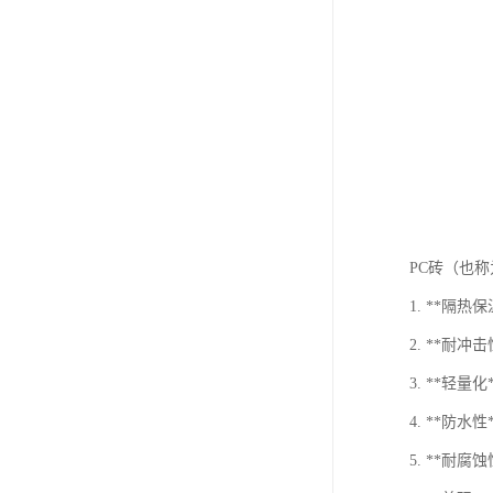
PC砖（也
1. **隔
2. **耐
3. **轻
4. **防
5. **耐