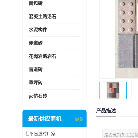
面包砖
混凝土路沿石
水泥构件
便道砖
花岗岩路岩石
盲道砖
草坪砖
pc仿石砖
产品描述
最新供应商机
更多
茌平盲道砖厂家
是否支持加工定