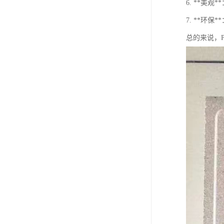
6. **美
7. **环
总的来说，