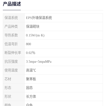
产品描述
保温系统
EPS外墙保温系统
产品种类
保温砌块
导热系数
0.15W/(m·K)
低温弯折
800
断裂伸长率
0.02％
抗压强度
3.5mpa~5mpaMPa
使用温度
高温℃
芯材
聚苯板
形态
固态
形状
长方体
颜色
白色