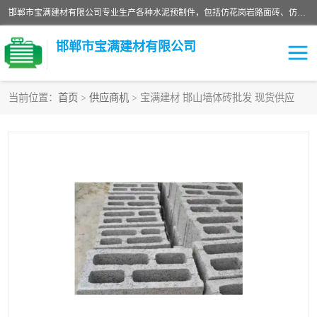
邯郸市宝满建材有限公司专业生产各种水泥预制件，包括仿花岗岩路面砖、仿花岗岩人行道砖、仿花岗岩路侧石、烧结砖、植草砖、码头砖连锁块、仿花岗岩路侧石、沙井盖、水泥盖板等各种水泥制品
邯郸市宝满建材有限公司
当前位置：
首页
>
供应商机
> 宝满建材 邯山墙体砖批发 现货供应
墙体砖
花池砖
面包砖
混凝土路沿石
水泥构件
便道砖
花岗岩路岩石
盲道砖
草坪砖
pc仿石砖