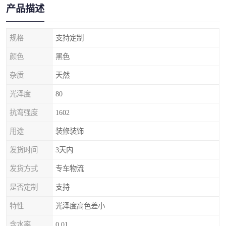
产品描述
规格
支持定制
颜色
黑色
杂质
天然
光泽度
80
抗弯强度
1602
用途
装修装饰
发货时间
3天内
发货方式
专车物流
是否定制
支持
特性
光泽度高色差小
含水率
0.01