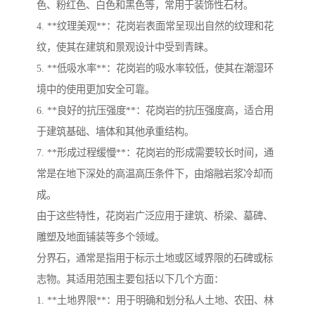
色、粉红色、白色和黑色等，常用于装饰性石材。
4. **纹理美观**：花岗岩表面常呈现出自然的纹理和花
纹，使其在建筑和景观设计中受到青睐。
5. **低吸水率**：花岗岩的吸水率较低，使其在潮湿环
境中的使用更加安全可靠。
6. **良好的抗压强度**：花岗岩的抗压强度高，适合用
于建筑基础、墙体和其他承重结构。
7. **形成过程缓慢**：花岗岩的形成需要较长时间，通
常是在地下深处的高温高压条件下，由熔融岩浆冷却而
成。
由于这些特性，花岗岩广泛应用于建筑、桥梁、墓碑、
雕塑及地面铺装等多个领域。
分界石，通常是指用于标示土地或区域界限的石碑或标
志物。其适用范围主要包括以下几个方面：
1. **土地界限**：用于明确和划分私人土地、农田、林