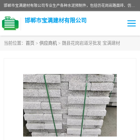
邯郸市宝满建材有限公司专业生产各种水泥预制件，包括仿花岗岩路面砖、仿花岗岩人行道砖、仿花岗岩路侧石、烧结砖、植草砖、码头砖连锁块、仿花岗岩路侧石、沙井盖、水泥盖板等各种水泥制品
邯郸市宝满建材有限公司
当前位置：
首页
>
供应商机
> 魏县花岗岩道牙批发 宝满建材
墙体砖
花池砖
面包砖
混凝土路沿石
水泥构件
便道砖
花岗岩路岩石
盲道砖
草坪砖
pc仿石砖