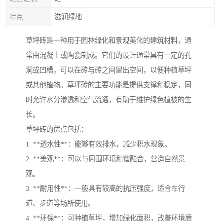
特点
滋润绿地
草坪砖是一种用于园林绿化和景观美化的建筑材料，通
常由混凝土或陶瓷制成。它们的设计通常具有一定的孔
洞或凹槽，可以在砖与砖之间留出空间，以便种植草坪
或其他植物。草坪砖的主要功能是提供支撑和稳定，同
时允许水分渗透和空气流通，有助于维护绿色植被的生
长。
草坪砖的优点包括：
1. **透水性**：能够有效排水，减少积水现象。
2. **美观**：可以与周围环境和谐融合，营造自然景
观。
3. **耐用性**：一般具有较高的抗压强度，适合车行
道、步道等场所使用。
4. **环保**：可种植草坪，增加绿化面积，改善环境质