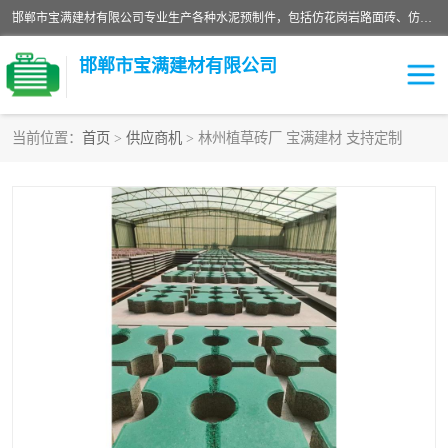
邯郸市宝满建材有限公司专业生产各种水泥预制件，包括仿花岗岩路面砖、仿花岗岩人行道砖、仿花岗岩路侧石、烧结砖、植草砖、码头砖连锁块、仿花岗岩路侧石、沙井盖、水泥盖板等各种水泥制品
邯郸市宝满建材有限公司
当前位置：
首页
>
供应商机
> 林州植草砖厂 宝满建材 支持定制
墙体砖
花池砖
面包砖
混凝土路沿石
水泥构件
便道砖
花岗岩路岩石
盲道砖
草坪砖
pc仿石砖