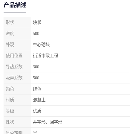
产品描述
形状
块状
密度
500
外观
空心砌块
使用位置
街道市政工程
导热系数
300
吸声系数
500
颜色
绿色
材质
混凝土
等级
优质
性状
井字形、回字形
是否定制
是