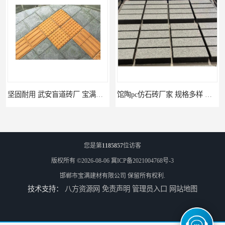
坚固耐用 武安盲道砖厂 宝满建材
馆陶pc仿石砖厂家 规格多样 宝满建材
您是第
1185857
位访客
版权所有 ©2026-08-06
冀ICP备2021004768号-3
邯郸市宝满建材有限公司
保留所有权利.
技术支持：
八方资源网
免责声明
管理员入口
网站地图
莘县仿石砖厂家 可定制 宝满建材
上党仿石砖厂家 坚固耐用 宝满建材