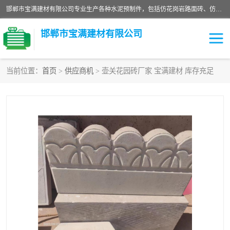
邯郸市宝满建材有限公司专业生产各种水泥预制件，包括仿花岗岩路面砖、仿花岗岩人行道砖、仿花岗岩路侧石、烧结砖、植草砖、码头砖连锁块、仿花岗岩路侧石、沙井盖、水泥盖板等各种水泥制品
邯郸市宝满建材有限公司
当前位置：
首页
>
供应商机
> 壶关花园砖厂家 宝满建材 库存充足
墙体砖
花池砖
面包砖
混凝土路沿石
水泥构件
便道砖
花岗岩路岩石
盲道砖
草坪砖
pc仿石砖