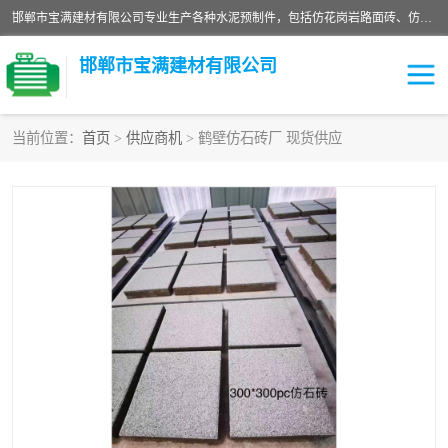
邯郸市宝满建材有限公司专业生产各种水泥预制件，包括仿花岗岩路面砖、仿花岗岩人行道砖、仿花岗岩路侧石、烧结砖、植草砖、码头砖连锁块、仿花岗岩路侧石、沙井盖、水泥盖板等各种水泥制品
邯郸市宝满建材有限公司
当前位置：
首页
>
供应商机
> 鹤壁仿石砖厂 现货供应
墙体砖
花池砖
面包砖
混凝土路沿石
水泥构件
便道砖
花岗岩路岩石
盲道砖
草坪砖
pc仿石砖