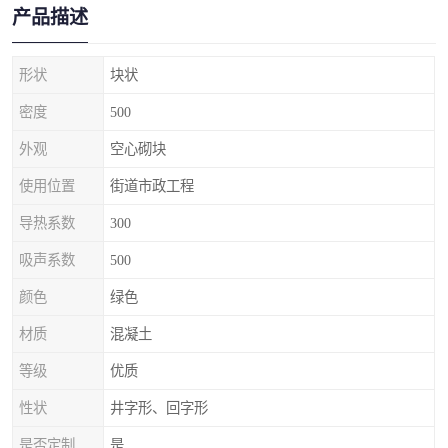
产品描述
形状
块状
密度
500
外观
空心砌块
使用位置
街道市政工程
导热系数
300
吸声系数
500
颜色
绿色
材质
混凝土
等级
优质
性状
井字形、回字形
是否定制
是