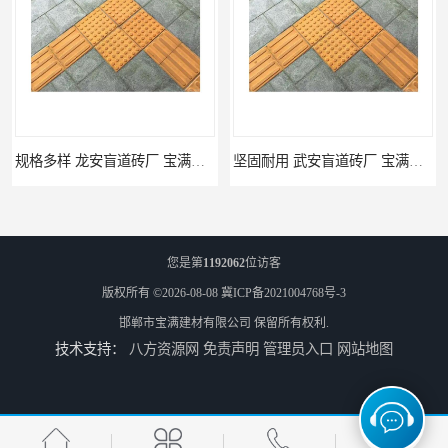
规格多样 龙安盲道砖厂 宝满建材
坚固耐用 武安盲道砖厂 宝满建材
您是第
1192062
位访客
版权所有 ©2026-08-08
冀ICP备2021004768号-3
邯郸市宝满建材有限公司
保留所有权利.
技术支持：
八方资源网
免责声明
管理员入口
网站地图
馆陶pc仿石砖厂家 规格多样 宝满建材
莘县仿石砖厂家 可定制 宝满建材