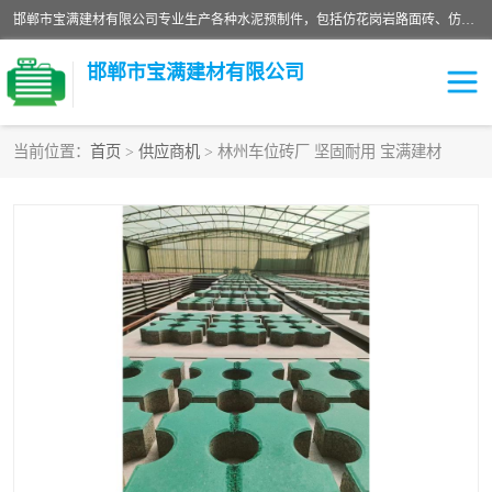
邯郸市宝满建材有限公司专业生产各种水泥预制件，包括仿花岗岩路面砖、仿花岗岩人行道砖、仿花岗岩路侧石、烧结砖、植草砖、码头砖连锁块、仿花岗岩路侧石、沙井盖、水泥盖板等各种水泥制品
邯郸市宝满建材有限公司
当前位置：
首页
>
供应商机
> 林州车位砖厂 坚固耐用 宝满建材
墙体砖
花池砖
面包砖
混凝土路沿石
水泥构件
便道砖
花岗岩路岩石
盲道砖
草坪砖
pc仿石砖