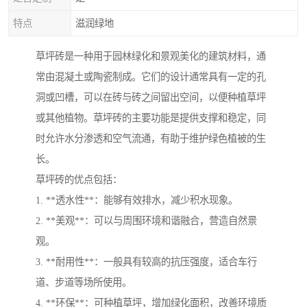
特点
滋润绿地
草坪砖是一种用于园林绿化和景观美化的建筑材料，通
常由混凝土或陶瓷制成。它们的设计通常具有一定的孔
洞或凹槽，可以在砖与砖之间留出空间，以便种植草坪
或其他植物。草坪砖的主要功能是提供支撑和稳定，同
时允许水分渗透和空气流通，有助于维护绿色植被的生
长。
草坪砖的优点包括：
1. **透水性**：能够有效排水，减少积水现象。
2. **美观**：可以与周围环境和谐融合，营造自然景
观。
3. **耐用性**：一般具有较高的抗压强度，适合车行
道、步道等场所使用。
4. **环保**：可种植草坪，增加绿化面积，改善环境质