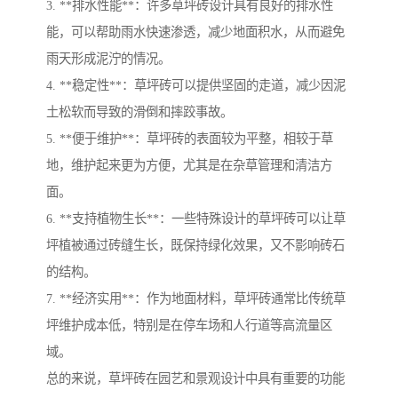
3. **排水性能**：许多草坪砖设计具有良好的排水性
能，可以帮助雨水快速渗透，减少地面积水，从而避免
雨天形成泥泞的情况。
4. **稳定性**：草坪砖可以提供坚固的走道，减少因泥
土松软而导致的滑倒和摔跤事故。
5. **便于维护**：草坪砖的表面较为平整，相较于草
地，维护起来更为方便，尤其是在杂草管理和清洁方
面。
6. **支持植物生长**：一些特殊设计的草坪砖可以让草
坪植被通过砖缝生长，既保持绿化效果，又不影响砖石
的结构。
7. **经济实用**：作为地面材料，草坪砖通常比传统草
坪维护成本低，特别是在停车场和人行道等高流量区
域。
总的来说，草坪砖在园艺和景观设计中具有重要的功能