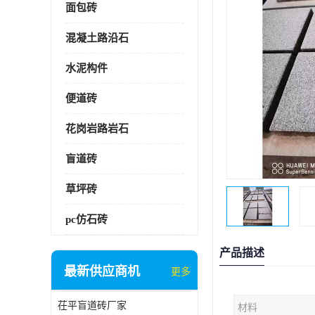
面包砖
混凝土路沿石
水泥构件
便道砖
花岗岩路岩石
盲道砖
草坪砖
pc仿石砖
产品描述
最新供应商机
更多
茌平盲道砖厂家
材料