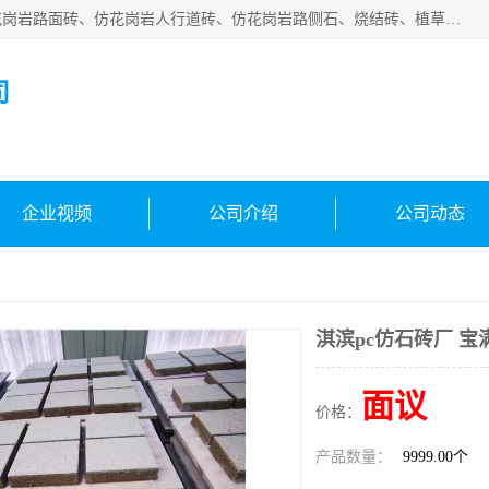
邯郸市宝满建材有限公司专业生产各种水泥预制件，包括仿花岗岩路面砖、仿花岗岩人行道砖、仿花岗岩路侧石、烧结砖、植草砖、码头砖连锁块、仿花岗岩路侧石、沙井盖、水泥盖板等各种水泥制品
司
企业视频
公司介绍
公司动态
淇滨pc仿石砖厂 宝
面议
价格：
产品数量：
9999.00个