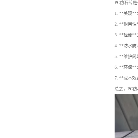
PC仿石砖
1. **美
2. **
3. **轻
4. **
5. **
6. **环
7. **成
总之，PC