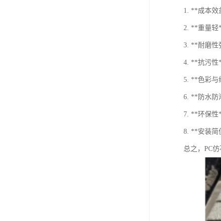
1. **成
2. **重
3. **
4. **抗
5. **色
6. **防
7. **环
8. **安
总之，PC