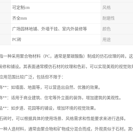
可定制cm
风格
齐全mm
耐磨性
广场园林地铺、外墙干挂、室内外装修等
颜色
PC砖
用途
是指一种采用聚合物材料（PC，通常是聚碳酸酯）制成的仿石纹理的砖。
装修和铺设。其表面通常模仿石材的纹理和色彩，可以实现美观的视觉效
的应用范围比较广泛，包括但不限于：
内装饰**：如墙面、地面等，可以营造出自然、优雅的效果。
墙装饰**：适用于商业建筑、住宅等外立面的装饰，增加建筑的美观性。
观小品**：如步道、花园等的铺设，增加环境的视觉效果。
仿石砖时，可以根据具体的使用场景、风格需求和性能要求来进行选择。
是一种人造材料，通常由聚合物和矿物成分混合而成，外观类似于石材。其