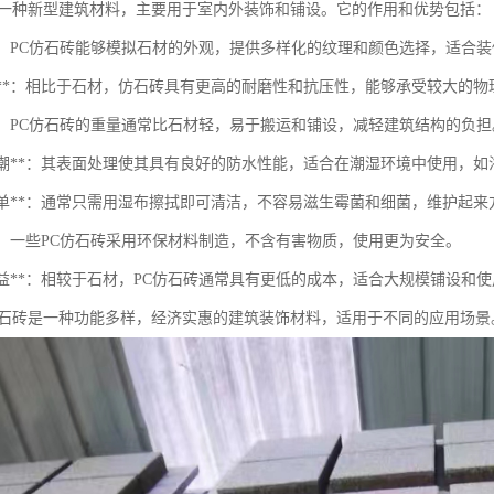
是一种新型建筑材料，主要用于室内外装饰和铺设。它的作用和优势包括：
观**：PC仿石砖能够模拟石材的外观，提供多样化的纹理和颜色选择，适合
耐用性**：相比于石材，仿石砖具有更高的耐磨性和抗压性，能够承受较大的
便**：PC仿石砖的重量通常比石材轻，易于搬运和铺设，减轻建筑结构的负担
防水防潮**：其表面处理使其具有良好的防水性能，适合在潮湿环境中使用，
维护简单**：通常只需用湿布擦拭即可清洁，不容易滋生霉菌和细菌，维护起来
保**：一些PC仿石砖采用环保材料制造，不含有害物质，使用更为安全。
本效益**：相较于石材，PC仿石砖通常具有更低的成本，适合大规模铺设和
仿石砖是一种功能多样，经济实惠的建筑装饰材料，适用于不同的应用场景