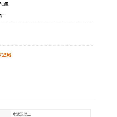
邯山区
砖厂
7296
水泥混凝土