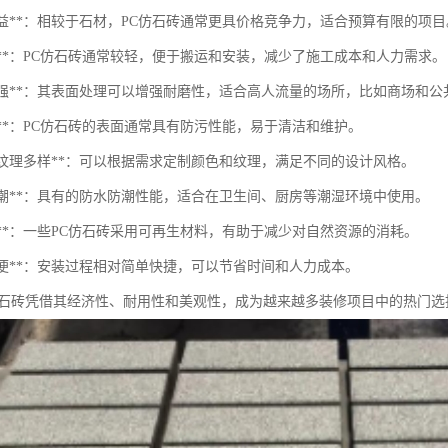
本效益**：相较于石材，PC仿石砖通常更具价格竞争力，适合预算有限的项目
量轻**：PC仿石砖通常较轻，便于搬运和安装，减少了施工成本和人力需求。
耐磨性强**：其表面处理可以增强耐磨性，适合高人流量的场所，比如商场和公
污性**：PC仿石砖的表面通常具有防污性能，易于清洁和维护。
彩与纹理多样**：可以根据需求定制颜色和纹理，满足不同的设计风格。
水防潮**：具有的防水防潮性能，适合在卫生间、厨房等潮湿环境中使用。
保性**：一些PC仿石砖采用可再生材料，有助于减少对自然资源的消耗。
装简便**：安装过程相对简单快捷，可以节省时间和人力成本。
仿石砖凭借其经济性、耐用性和美观性，成为越来越多装修项目中的热门选