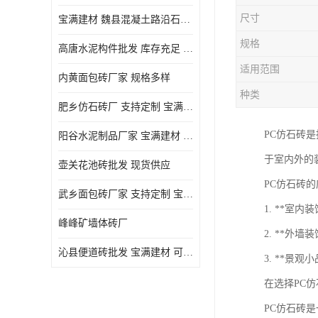
尺寸
宝满建材 魏县混凝土路沿石批发
规格
高唐水泥构件批发 库存充足 宝满建材
适用范围
内黄面包砖厂家 规格多样
种类
肥乡仿石砖厂 支持定制 宝满建材
PC仿石砖
‌阳谷水泥制品厂家 宝满建材 支持定制
于室内外的
壶关花池砖批发 现货供应
PC仿石砖
武乡面包砖厂家 支持定制 宝满建材
1. **室
峰峰矿墙体砖厂
2. **外
沁县便道砖批发 宝满建材 可定制
3. **景
在选择PC
PC仿石砖