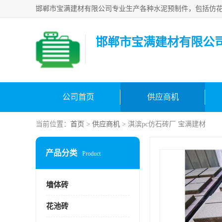
邯郸市宝满建材有限公
公司首页
供应商机
当前位置：
首页
>
供应商机
> 淇滨pc仿石砖厂 宝满建材
产品分类
Product
墙体砖
花池砖