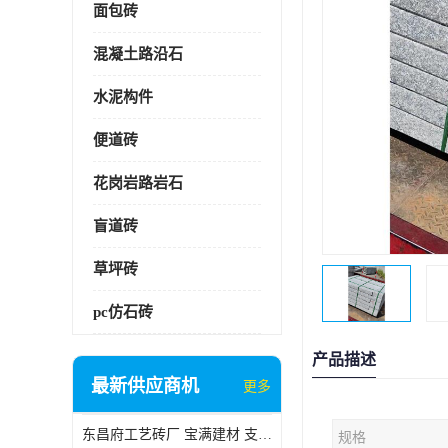
面包砖
混凝土路沿石
水泥构件
便道砖
花岗岩路岩石
盲道砖
草坪砖
pc仿石砖
产品描述
最新供应商机
更多
东昌府工艺砖厂 宝满建材 支持定制
规格