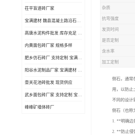
杂质
茌平盲道砖厂家
抗弯强度
宝满建材 魏县混凝土路沿石批发
发货时间
高唐水泥构件批发 库存充足 宝满建材
是否定制
内黄面包砖厂家 规格多样
含水率
肥乡仿石砖厂 支持定制 宝满建材
加工定制
‌阳谷水泥制品厂家 宝满建材 支持定制
侧石，通常
壶关花池砖批发 现货供应
用，以防止
武乡面包砖厂家 支持定制 宝满建材
不同的设计
峰峰矿墙体砖厂
侧石（也称
1. **
2. **