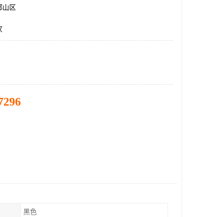
邯山区
家
7296
黑色