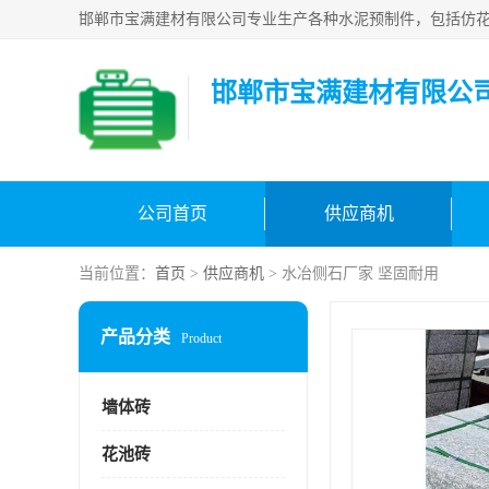
邯郸市宝满建材有限公
公司首页
供应商机
当前位置：
首页
>
供应商机
> 水冶侧石厂家 坚固耐用
产品分类
Product
墙体砖
花池砖