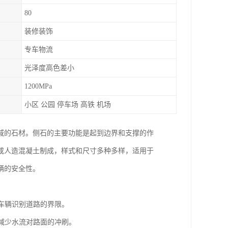
80
装修装饰
专车物流
光泽度高色差小
1200MPa
小区 公园 停车场 高铁 机场
域的石材。侧石的主要功能是起到边界和支撑的作
或人造混凝土制成，样式和尺寸多种多样，适用于
辆的安全性。
和车辆识别道路的界限。
，减少水流对路面的冲刷。