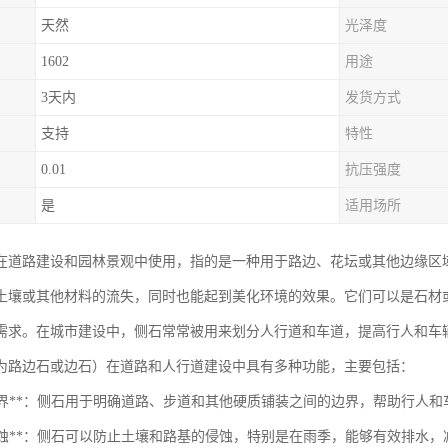
天然
光泽度
1602
用途
3天内
发货方式
支持
特性
0.01
抗压强度
是
适用场所
在道路建设和园林景观中使用，指的是一种用于路边、花坛或其他边缘区
土壤或其他材料的流失，同时也能起到美化环境的效果。它们可以是石材
需求。在城市建设中，侧石常常被用来划分人行道和车道，提高行人和车
为路边石或边石）在道路和人行道建设中具有多种功能，主要包括：
明确边界**：侧石用于明确道路、步道和其他硬质铺装之间的边界，帮助行人
防止侵蚀**：侧石可以防止土壤和路基的侵蚀，特别是在雨季，能够有效排水