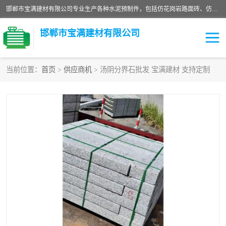
邯郸市宝满建材有限公司专业生产各种水泥预制件，包括仿花岗岩路面砖、仿花岗岩人行道砖、仿花岗岩路侧石、烧结砖、植草砖、码头砖连锁块、仿花岗岩路侧石、沙井盖、水泥盖板等各种水泥制品
邯郸市宝满建材有限公司
当前位置：
首页
>
供应商机
> 汤阴分界石批发 宝满建材 支持定制
墙体砖
花池砖
面包砖
混凝土路沿石
水泥构件
便道砖
花岗岩路岩石
盲道砖
草坪砖
pc仿石砖