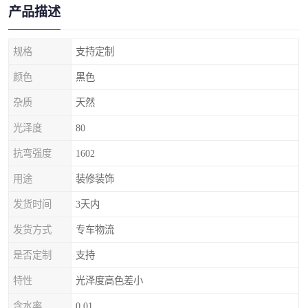
产品描述
规格
支持定制
颜色
黑色
杂质
天然
光泽度
80
抗弯强度
1602
用途
装修装饰
发货时间
3天内
发货方式
专车物流
是否定制
支持
特性
光泽度高色差小
含水率
0.01