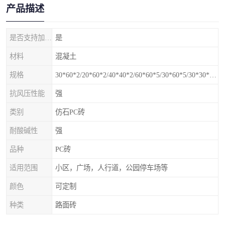
产品描述
是否支持加工定制
是
材料
混凝土
规格
30*60*2/20*60*2/40*40*2/60*60*5/30*60*5/30*30*5mm
抗风压性能
强
类别
仿石PC砖
耐酸碱性
强
品种
PC砖
适用范围
小区，广场，人行道，公园停车场等
颜色
可定制
种类
路面砖