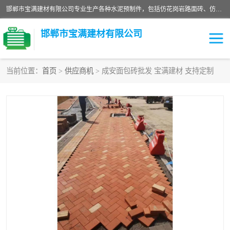
邯郸市宝满建材有限公司专业生产各种水泥预制件，包括仿花岗岩路面砖、仿花岗岩人行道砖、仿花岗岩路侧石、烧结砖、植草砖、码头砖连锁块、仿花岗岩路侧石、沙井盖、水泥盖板等各种水泥制品
邯郸市宝满建材有限公司
当前位置：
首页
>
供应商机
> 成安面包砖批发 宝满建材 支持定制
墙体砖
花池砖
面包砖
混凝土路沿石
水泥构件
便道砖
花岗岩路岩石
盲道砖
草坪砖
pc仿石砖