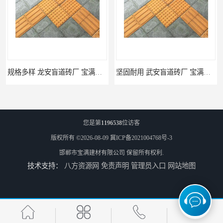
坚固耐用 武安盲道砖厂 宝满建材
馆陶pc仿石砖厂家 规格多样 宝满建材
您是第
1196538
位访客
版权所有 ©2026-08-09
冀ICP备2021004768号-3
邯郸市宝满建材有限公司
保留所有权利.
技术支持：
八方资源网
免责声明
管理员入口
网站地图
莘县仿石砖厂家 可定制 宝满建材
上党仿石砖厂家 坚固耐用 宝满建材