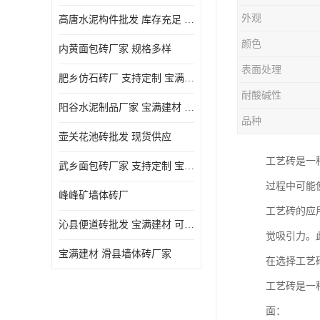
外观
高唐水泥构件批发 库存充足 宝满建材
颜色
内黄面包砖厂家 规格多样
表面处理
肥乡仿石砖厂 支持定制 宝满建材
耐酸碱性
‌阳谷水泥制品厂家 宝满建材 支持定制
品种
壶关花池砖批发 现货供应
工艺砖是一
武乡面包砖厂家 支持定制 宝满建材
过程中可能
峰峰矿墙体砖厂
工艺砖的应
沁县便道砖批发 宝满建材 可定制
觉吸引力。
宝满建材 滑县墙体砖厂家
在选择工艺
工艺砖是一
面：