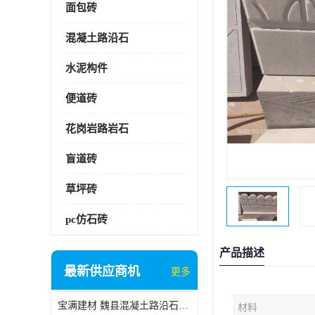
面包砖
混凝土路沿石
水泥构件
便道砖
花岗岩路岩石
盲道砖
草坪砖
pc仿石砖
产品描述
最新供应商机
更多
宝满建材 魏县混凝土路沿石批发
材料