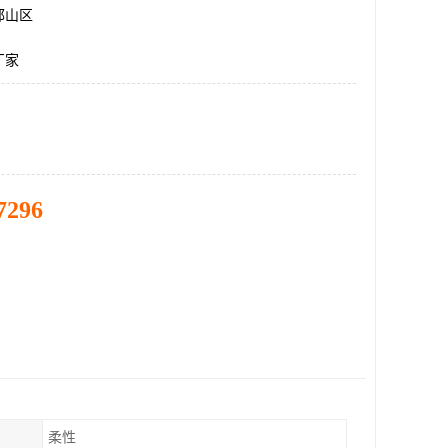
邯山区
厂家
7296
柔性